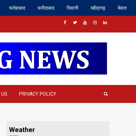
फतेहाबाद
फरीदाबाद
भिवानी
महेंद्रगढ़
मेवात
Facebook
Twitter
Youtube
Instragram
Linkedin
 US
PRIVACY POLICY
Weather