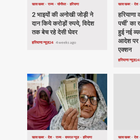
खास खबर
राज्य
सोनीपत
हरियाणा
खास खबर
देश
2 भाइयों की अनोखी जोड़ी ने
हरियाणा की
दान किये करोड़ों रुपये, विदेश
पर्ची’ का
तक बेच रहे देसी घेवर
हुई नई व्य
आदेश पर
हरियाणा न्यूज़24
4 weeks ago
एक्शन
हरियाणा न्यूज़2
खास खबर
देश
राज्य
वायरल न्यूज़
हरियाणा
खास खबर
देश