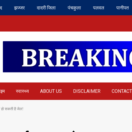
ंद
झज्जर
दादरी जिला
पंचकुला
पलवल
पानीपत
ाइम
स्वास्थ्य
ABOUT US
DISCLAIMER
CONTACT
 हो सकती है जेल!