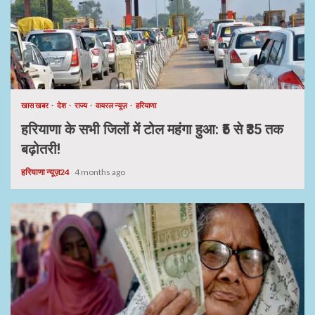
खास खबर
देश
राज्य
वायरल न्यूज़
हरियाणा
हरियाणा के सभी जिलों में टोल महंगा हुआ: ₹5 से ₹35 तक
बढ़ोतरी!
हरियाणा न्यूज़24
4 months ago