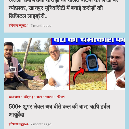
असली समाजसेवी! करोड़ों की दौलत बेटियों की शिक्षा पर
न्योछावर, खानपुर यूनिवर्सिटी में बनाई करोड़ों की
डिजिटल लाइब्रेरी..
हरियाणा न्यूज़24
7 months ago
खास खबर
महेंद्रगढ़
राज्य
स्वास्थ्य
हरियाणा
500+ शुगर लेवल अब बीते कल की बात: ऋषि हर्बल
आयुर्वेदा
हरियाणा न्यूज़24
7 months ago