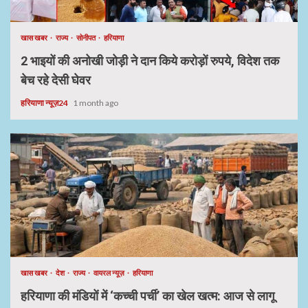
खास खबर
राज्य
सोनीपत
हरियाणा
2 भाइयों की अनोखी जोड़ी ने दान किये करोड़ों रुपये, विदेश तक
बेच रहे देसी घेवर
हरियाणा न्यूज़24
1 month ago
खास खबर
देश
राज्य
वायरल न्यूज़
हरियाणा
हरियाणा की मंडियों में ‘कच्ची पर्ची’ का खेल खत्म: आज से लागू