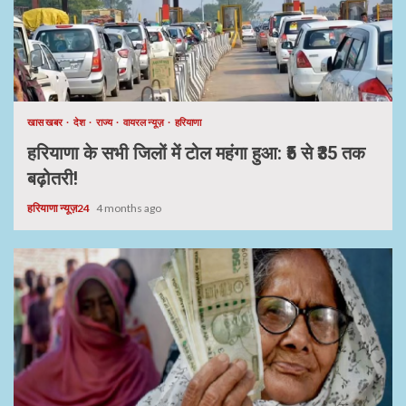
खास खबर
देश
राज्य
वायरल न्यूज़
हरियाणा
हरियाणा के सभी जिलों में टोल महंगा हुआ: ₹5 से ₹35 तक
बढ़ोतरी!
हरियाणा न्यूज़24
4 months ago