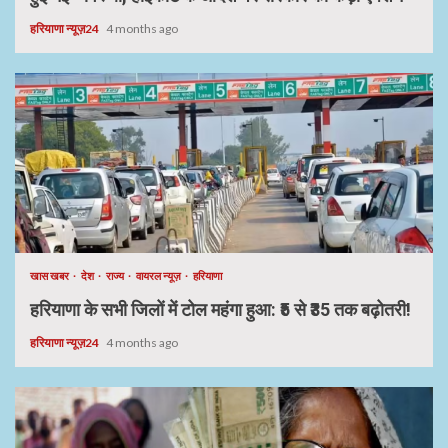
हरियाणा न्यूज़24
4 months ago
खास खबर
देश
राज्य
वायरल न्यूज़
हरियाणा
हरियाणा के सभी जिलों में टोल महंगा हुआ: ₹5 से ₹35 तक बढ़ोतरी!
हरियाणा न्यूज़24
4 months ago