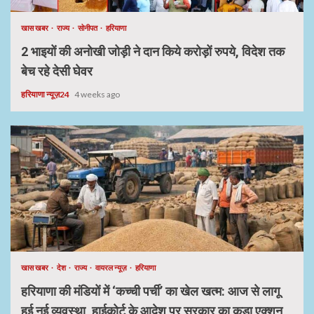
खास खबर
राज्य
सोनीपत
हरियाणा
2 भाइयों की अनोखी जोड़ी ने दान किये करोड़ों रुपये, विदेश तक
बेच रहे देसी घेवर
हरियाणा न्यूज़24
4 weeks ago
खास खबर
देश
राज्य
वायरल न्यूज़
हरियाणा
हरियाणा की मंडियों में ‘कच्ची पर्ची’ का खेल खत्म: आज से लागू
हुई नई व्यवस्था, हाईकोर्ट के आदेश पर सरकार का कड़ा एक्शन