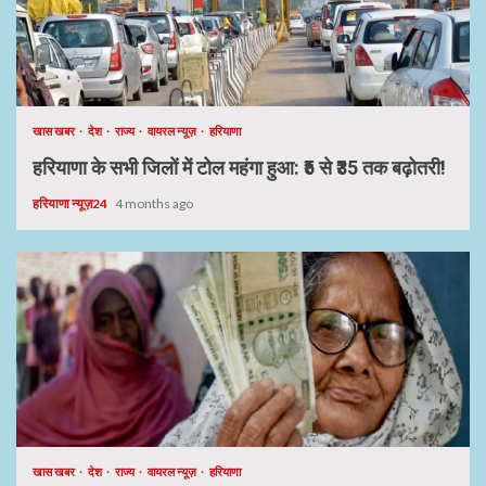
खास खबर
देश
राज्य
वायरल न्यूज़
हरियाणा
हरियाणा के सभी जिलों में टोल महंगा हुआ: ₹5 से ₹35 तक बढ़ोतरी!
हरियाणा न्यूज़24
4 months ago
खास खबर
देश
राज्य
वायरल न्यूज़
हरियाणा