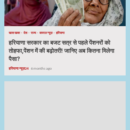
खास खबर
देश
राज्य
वायरल न्यूज़
हरियाणा
हरियाणा सरकार का बजट सत्र से पहले पेंशनरों को
तोहफा,पेंशन में की बढ़ोतरी! जानिए अब कितना मिलेगा
पैसा?
हरियाणा न्यूज़24
6 months ago