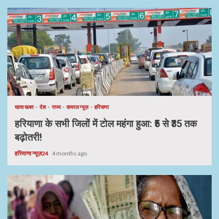
खास खबर
देश
राज्य
वायरल न्यूज़
हरियाणा
हरियाणा के सभी जिलों में टोल महंगा हुआ: ₹5 से ₹35 तक
बढ़ोतरी!
हरियाणा न्यूज़24
4 months ago