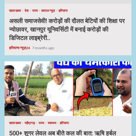
खास खबर
देश
राज्य
वायरल न्यूज़
हरियाणा
असली समाजसेवी! करोड़ों की दौलत बेटियों की शिक्षा पर
न्योछावर, खानपुर यूनिवर्सिटी में बनाई करोड़ों की
डिजिटल लाइब्रेरी..
हरियाणा न्यूज़24
7 months ago
खास खबर
महेंद्रगढ़
राज्य
स्वास्थ्य
हरियाणा
500+ शुगर लेवल अब बीते कल की बात: ऋषि हर्बल