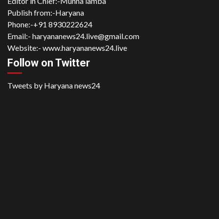
Editor in Chief:-Munna lamba
Publish from:-
Haryana
Phone:-
+91 8930222624
Email:-
haryananews24.live@gmail.com
Website:-
www.haryananews24.live
Follow on Twitter
Tweets by Haryana news24