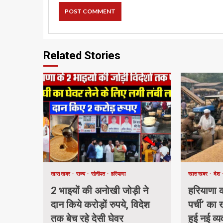
Related Stories
खास खबर
राज्य
सोनीपत
हरियाणा
खास खबर
देश
2 भाइयों की अनोखी जोड़ी ने
हरियाणा की
दान किये करोड़ों रुपये, विदेश
पर्ची’ का
तक बेच रहे देसी घेवर
हुई नई व्य