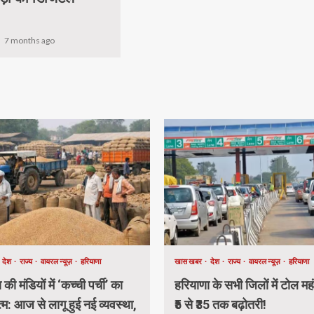
.
4
7 months ago
देश
राज्य
वायरल न्यूज़
हरियाणा
खास खबर
देश
राज्य
वायरल न्यूज़
हरियाणा
की मंडियों में ‘कच्ची पर्ची’ का
हरियाणा के सभी जिलों में टोल मह
म: आज से लागू हुई नई व्यवस्था,
₹5 से ₹35 तक बढ़ोतरी!