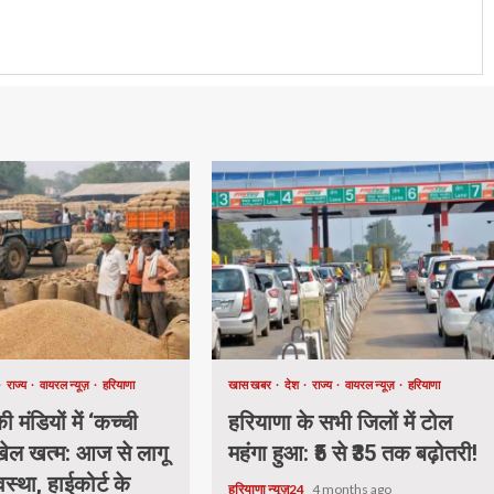
राज्य
वायरल न्यूज़
हरियाणा
खास खबर
देश
राज्य
वायरल न्यूज़
हरियाणा
 मंडियों में ‘कच्ची
हरियाणा के सभी जिलों में टोल
 खेल खत्म: आज से लागू
महंगा हुआ: ₹5 से ₹35 तक बढ़ोतरी!
वस्था, हाईकोर्ट के
हरियाणा न्यूज़24
4 months ago