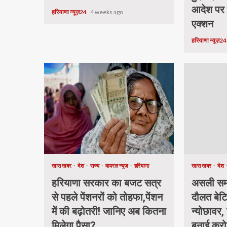
आदेश पर
हरियाणा न्यूज़24
4 weeks ago
एक्शन
हरियाणा न्यूज़2
खास खबर
देश
राज्य
वायरल न्यूज़
हरियाणा
खास खबर
देश
हरियाणा सरकार का बजट सत्र
असली समा
से पहले पेंशनरों को तोहफा,पेंशन
दौलत बेटि
में की बढ़ोतरी! जानिए अब कितना
न्योछावर, 
मिलेगा पैसा?
बनाई करो