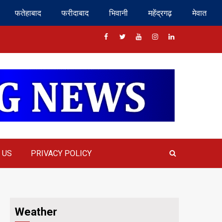
फतेहाबाद
फरीदाबाद
भिवानी
महेंद्रगढ़
मेवात
Facebook
Twitter
Youtube
Instragram
Linkedin
 US
PRIVACY POLICY
Weather