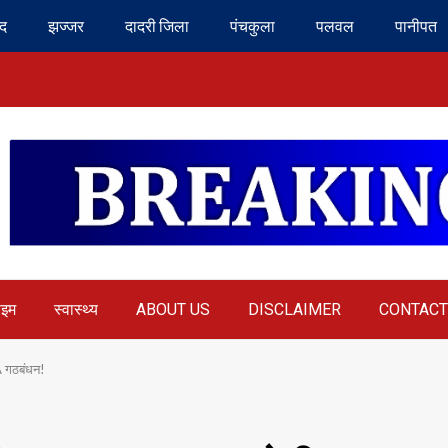
ंद
झज्जर
दादरी जिला
पंचकुला
पलवल
पानीपत
ाइम
स्वास्थ्य
ABOUT US
DISCLAIMER
CONTACT
.A गठबंधन!