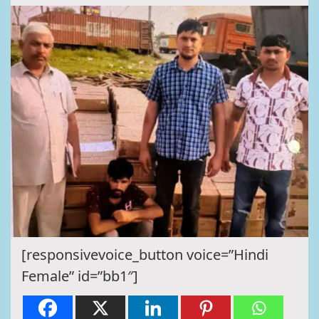
[responsivevoice_button voice=”Hindi
Female” id=”bb1″]