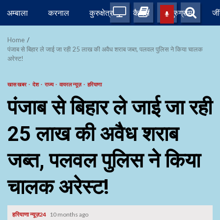
Skip
अम्बाला
करनाल
कुरुक्षेत्र
कैथल
गुरुग्राम
जी
to
content
Home
पंजाब से बिहार ले जाई जा रही 25 लाख की अवैध शराब जब्त, पलवल पुलिस ने किया चालक
अरेस्ट!
खास खबर
देश
राज्य
वायरल न्यूज़
हरियाणा
पंजाब से बिहार ले जाई जा रही
25 लाख की अवैध शराब
जब्त, पलवल पुलिस ने किया
चालक अरेस्ट!
हरियाणा न्यूज़24
10 months ago