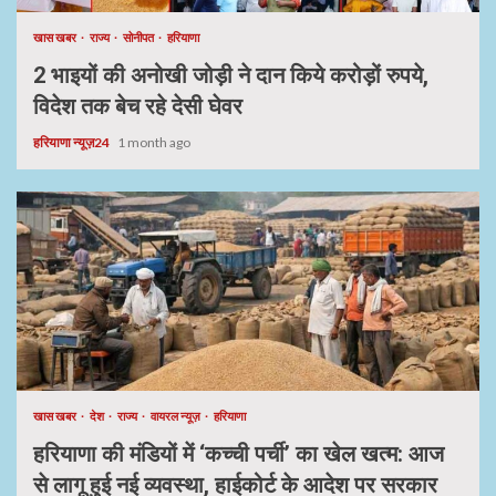
खास खबर
राज्य
सोनीपत
हरियाणा
2 भाइयों की अनोखी जोड़ी ने दान किये करोड़ों रुपये,
विदेश तक बेच रहे देसी घेवर
हरियाणा न्यूज़24
1 month ago
खास खबर
देश
राज्य
वायरल न्यूज़
हरियाणा
हरियाणा की मंडियों में ‘कच्ची पर्ची’ का खेल खत्म: आज
से लागू हुई नई व्यवस्था, हाईकोर्ट के आदेश पर सरकार