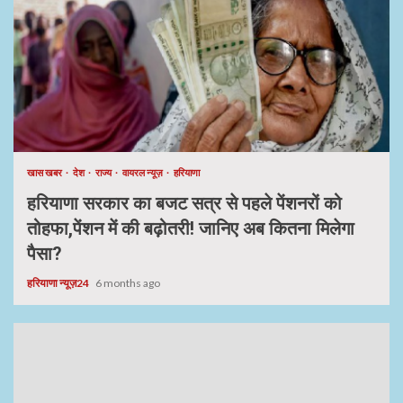
खास खबर
देश
राज्य
वायरल न्यूज़
हरियाणा
हरियाणा सरकार का बजट सत्र से पहले पेंशनरों को
तोहफा,पेंशन में की बढ़ोतरी! जानिए अब कितना मिलेगा
पैसा?
हरियाणा न्यूज़24
6 months ago