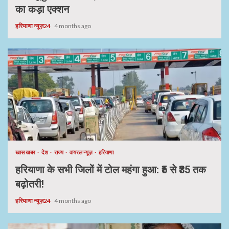
का कड़ा एक्शन
हरियाणा न्यूज़24
4 months ago
खास खबर
देश
राज्य
वायरल न्यूज़
हरियाणा
हरियाणा के सभी जिलों में टोल महंगा हुआ: ₹5 से ₹35 तक
बढ़ोतरी!
हरियाणा न्यूज़24
4 months ago