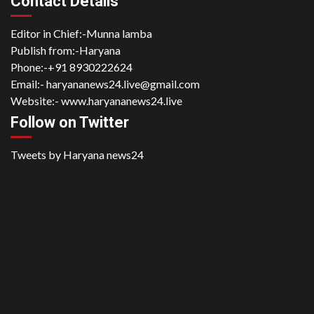
Contact Details
Editor in Chief:-Munna lamba
Publish from:-
Haryana
Phone:-
+91 8930222624
Email:-
haryananews24.live@gmail.com
Website:-
www.haryananews24.live
Follow on Twitter
Tweets by Haryana news24