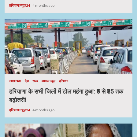
हरियाणा न्यूज़24
4 months ago
खास खबर
देश
राज्य
वायरल न्यूज़
हरियाणा
हरियाणा के सभी जिलों में टोल महंगा हुआ: ₹5 से ₹35 तक
बढ़ोतरी!
हरियाणा न्यूज़24
4 months ago