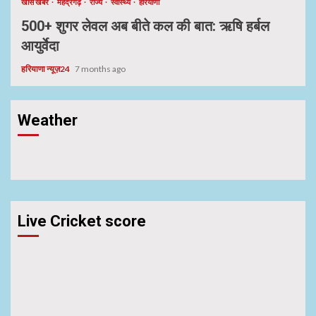
खास खबर
महेंद्रगढ़
राज्य
स्वास्थ्य
हरियाणा
500+ शुगर लेवल अब बीते कल की बात: ऋषि हर्बल
आयुर्वेदा
हरियाणा न्यूज़24
7 months ago
Weather
Live Cricket score