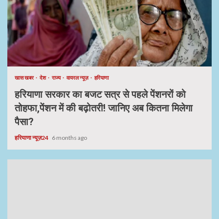
खास खबर
देश
राज्य
वायरल न्यूज़
हरियाणा
हरियाणा सरकार का बजट सत्र से पहले पेंशनरों को
तोहफा,पेंशन में की बढ़ोतरी! जानिए अब कितना मिलेगा
पैसा?
हरियाणा न्यूज़24
6 months ago