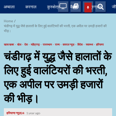
Skip
अम्बाला
करनाल
कुरुक्षेत्र
कैथल
गुरुग्राम
जी
to
content
Home
चंडीगढ़ में युद्ध जैसे हालातों के लिए हुई वालंटियरों की भरती, एक अपील पर उमड़ी हजारों की
भीड़।
खास खबर
खेल
देश
महेंद्रगढ़
राजस्थान
राज्य
वायरल न्यूज़
विदेश
स्वास्थ्य
हरियाणा
चंडीगढ़ में युद्ध जैसे हालातों के
लिए हुई वालंटियरों की भरती,
एक अपील पर उमड़ी हजारों
की भीड़।
हरियाणा न्यूज़24
1 year ago