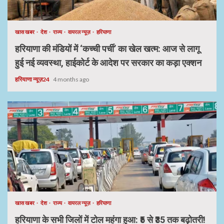
खास खबर
देश
राज्य
वायरल न्यूज़
हरियाणा
हरियाणा की मंडियों में ‘कच्ची पर्ची’ का खेल खत्म: आज से लागू
हुई नई व्यवस्था, हाईकोर्ट के आदेश पर सरकार का कड़ा एक्शन
हरियाणा न्यूज़24
4 months ago
खास खबर
देश
राज्य
वायरल न्यूज़
हरियाणा
हरियाणा के सभी जिलों में टोल महंगा हुआ: ₹5 से ₹35 तक बढ़ोतरी!