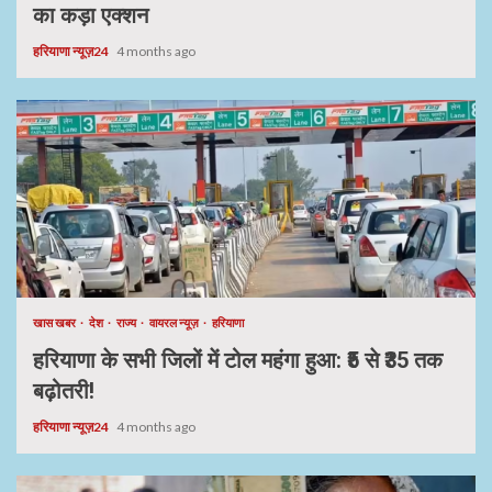
का कड़ा एक्शन
हरियाणा न्यूज़24
4 months ago
खास खबर
देश
राज्य
वायरल न्यूज़
हरियाणा
हरियाणा के सभी जिलों में टोल महंगा हुआ: ₹5 से ₹35 तक
बढ़ोतरी!
हरियाणा न्यूज़24
4 months ago