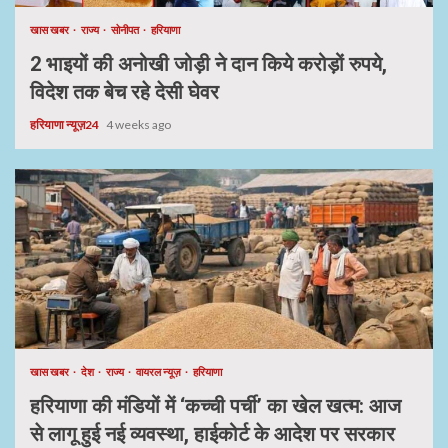
खास खबर
राज्य
सोनीपत
हरियाणा
2 भाइयों की अनोखी जोड़ी ने दान किये करोड़ों रुपये,
विदेश तक बेच रहे देसी घेवर
हरियाणा न्यूज़24
4 weeks ago
खास खबर
देश
राज्य
वायरल न्यूज़
हरियाणा
हरियाणा की मंडियों में ‘कच्ची पर्ची’ का खेल खत्म: आज
से लागू हुई नई व्यवस्था, हाईकोर्ट के आदेश पर सरकार