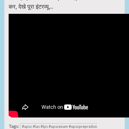
कर, देखे पूरा इंटरव्यू…
Tags:
#upsc #ias #ips #upscexam #upscprepration