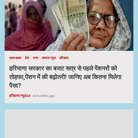
खास खबर
देश
राज्य
वायरल न्यूज़
हरियाणा
हरियाणा सरकार का बजट सत्र से पहले पेंशनरों को
तोहफा,पेंशन में की बढ़ोतरी! जानिए अब कितना मिलेगा
पैसा?
हरियाणा न्यूज़24
6 months ago