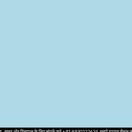
्ञापन के लिए संपर्क करे +91 8930222624 ,हमारे यूट्यूब चैनल को सबस्क्राइब करे