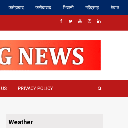
फतेहाबाद
फरीदाबाद
भिवानी
महेंद्रगढ़
मेवात
Facebook
Twitter
Youtube
Instragram
Linkedin
 US
PRIVACY POLICY
Weather