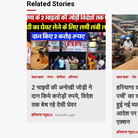
Related Stories
खास खबर
राज्य
सोनीपत
हरियाणा
खास खबर
देश
2 भाइयों की अनोखी जोड़ी ने
हरियाणा की
दान किये करोड़ों रुपये, विदेश
पर्ची’ का
तक बेच रहे देसी घेवर
हुई नई व्य
आदेश पर
हरियाणा न्यूज़24
4 weeks ago
एक्शन
हरियाणा न्यूज़2