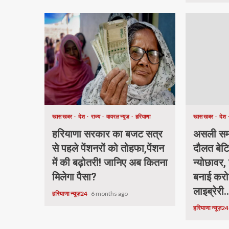
खास खबर
देश
राज्य
वायरल न्यूज़
हरियाणा
खास खबर
देश
हरियाणा सरकार का बजट सत्र
असली समा
से पहले पेंशनरों को तोहफा,पेंशन
दौलत बेटि
में की बढ़ोतरी! जानिए अब कितना
न्योछावर, 
मिलेगा पैसा?
बनाई करो
लाइब्रेरी.
हरियाणा न्यूज़24
6 months ago
हरियाणा न्यूज़2