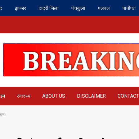
ंद
झज्जर
दादरी जिला
पंचकुला
पलवल
पानीपत
ाइम
स्वास्थ्य
ABOUT US
DISCLAIMER
CONTACT
लान!