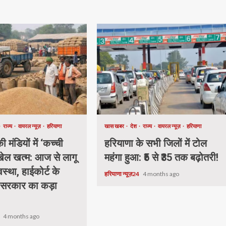
राज्य
वायरल न्यूज़
हरियाणा
खास खबर
देश
राज्य
वायरल न्यूज़
हरियाणा
 मंडियों में ‘कच्ची
हरियाणा के सभी जिलों में टोल
 खेल खत्म: आज से लागू
महंगा हुआ: ₹5 से ₹35 तक बढ़ोतरी!
वस्था, हाईकोर्ट के
हरियाणा न्यूज़24
4 months ago
 सरकार का कड़ा
4
4 months ago