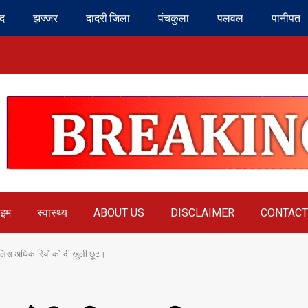
ंद
झज्जर
दादरी जिला
पंचकुला
पलवल
पानीपत
ाइम
स्वास्थ्य
ABOUT US
DISCLAIMER
CONTACT
 पुलिस अधिकारियों को दी खुली छूट।