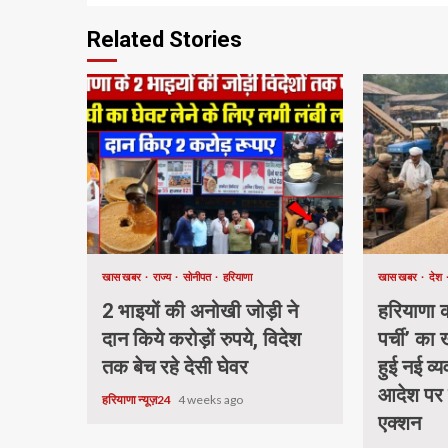
Related Stories
खास खबर
राज्य
सोनीपत
हरियाणा
खास खबर
देश
2 भाइयों की अनोखी जोड़ी ने
हरियाणा की
दान किये करोड़ों रुपये, विदेश
पर्ची’ का
तक बेच रहे देसी घेवर
हुई नई व्य
आदेश पर
हरियाणा न्यूज़24
4 weeks ago
एक्शन