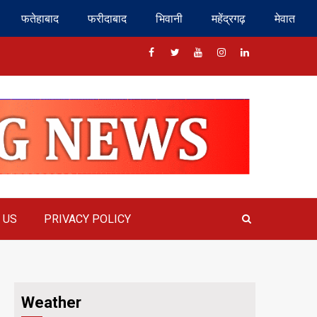
फतेहाबाद
फरीदाबाद
भिवानी
महेंद्रगढ़
मेवात
Facebook
Twitter
Youtube
Instragram
Linkedin
 US
PRIVACY POLICY
Weather