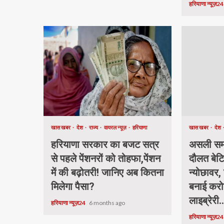
हरियाणा न्यूज़2
खास खबर
देश
राज्य
वायरल न्यूज़
हरियाणा
खास खबर
देश
हरियाणा सरकार का बजट सत्र
असली समा
से पहले पेंशनरों को तोहफा,पेंशन
दौलत बेटि
में की बढ़ोतरी! जानिए अब कितना
न्योछावर, 
मिलेगा पैसा?
बनाई करो
लाइब्रेरी.
हरियाणा न्यूज़24
6 months ago
हरियाणा न्यूज़2