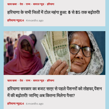
खास खबर
देश
राज्य
वायरल न्यूज़
हरियाणा
हरियाणा के सभी जिलों में टोल महंगा हुआ: ₹5 से ₹35 तक बढ़ोतरी!
हरियाणा न्यूज़24
4 months ago
खास खबर
देश
राज्य
वायरल न्यूज़
हरियाणा
हरियाणा सरकार का बजट सत्र से पहले पेंशनरों को तोहफा,पेंशन
में की बढ़ोतरी! जानिए अब कितना मिलेगा पैसा?
हरियाणा न्यूज़24
6 months ago