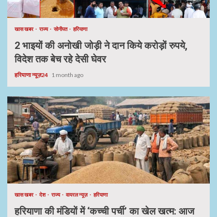
खास खबर
राज्य
सोनीपत
हरियाणा
2 भाइयों की अनोखी जोड़ी ने दान किये करोड़ों रुपये,
विदेश तक बेच रहे देसी घेवर
हरियाणा न्यूज़24
1 month ago
खास खबर
देश
राज्य
वायरल न्यूज़
हरियाणा
हरियाणा की मंडियों में ‘कच्ची पर्ची’ का खेल खत्म: आज