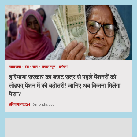
खास खबर
देश
राज्य
वायरल न्यूज़
हरियाणा
हरियाणा सरकार का बजट सत्र से पहले पेंशनरों को
तोहफा,पेंशन में की बढ़ोतरी! जानिए अब कितना मिलेगा
पैसा?
हरियाणा न्यूज़24
6 months ago