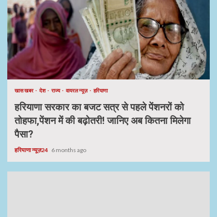
खास खबर
देश
राज्य
वायरल न्यूज़
हरियाणा
हरियाणा सरकार का बजट सत्र से पहले पेंशनरों को
तोहफा,पेंशन में की बढ़ोतरी! जानिए अब कितना मिलेगा
पैसा?
हरियाणा न्यूज़24
6 months ago