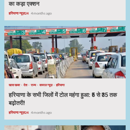
का कड़ा एक्शन
हरियाणा न्यूज़24
4 months ago
खास खबर
देश
राज्य
वायरल न्यूज़
हरियाणा
हरियाणा के सभी जिलों में टोल महंगा हुआ: ₹5 से ₹35 तक
बढ़ोतरी!
हरियाणा न्यूज़24
4 months ago