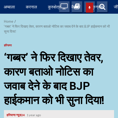
Skip
अम्बाला
करनाल
कुरुक्षेत्र
कैथल
गुरुग्राम
जी
to
content
Home
‘गब्बर’ ने फिर दिखाए तेवर, कारण बताओ नोटिस का जवाब देने के बाद BJP हाईकमान को भी
सुना दिया!
हरियाणा
‘गब्बर’ ने फिर दिखाए तेवर,
कारण बताओ नोटिस का
जवाब देने के बाद BJP
हाईकमान को भी सुना दिया!
हरियाणा न्यूज़24
1 year ago