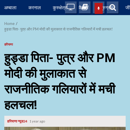
Skip
अम्बाला
करनाल
कुरुक्षेत्र
कैथल
गुरुग्राम
जी
to
content
Home
हुड्डा पिता- पुत्र और PM मोदी की मुलाकात से राजनीतिक गलियारों में मची हलचल!
हरियाणा
हुड्डा पिता- पुत्र और PM
मोदी की मुलाकात से
राजनीतिक गलियारों में मची
हलचल!
हरियाणा न्यूज़24
1 year ago