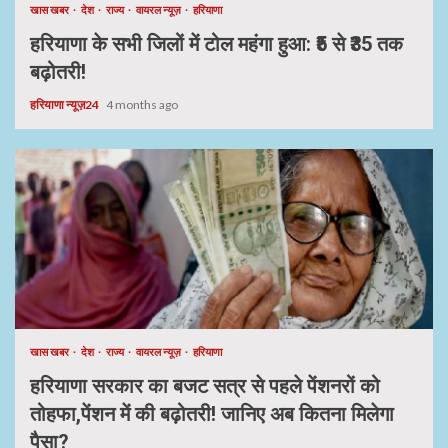
खास खबर
देश
राज्य
वायरल न्यूज़
हरियाणा
हरियाणा के सभी जिलों में टोल महंगा हुआ: ₹5 से ₹35 तक
बढ़ोतरी!
हरियाणा न्यूज़24
4 months ago
खास खबर
देश
राज्य
वायरल न्यूज़
हरियाणा
हरियाणा सरकार का बजट सत्र से पहले पेंशनरों को
तोहफा,पेंशन में की बढ़ोतरी! जानिए अब कितना मिलेगा
पैसा?