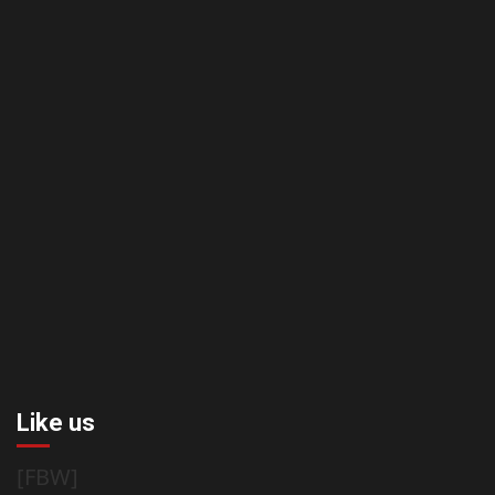
Like us
[FBW]