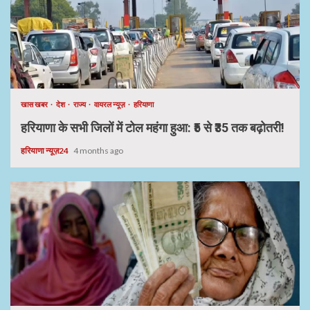
खास खबर
देश
राज्य
वायरल न्यूज़
हरियाणा
हरियाणा के सभी जिलों में टोल महंगा हुआ: ₹5 से ₹35 तक बढ़ोतरी!
हरियाणा न्यूज़24
4 months ago