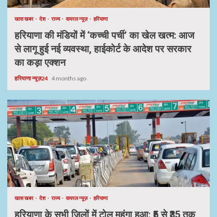
खास खबर
देश
राज्य
वायरल न्यूज़
हरियाणा
हरियाणा की मंडियों में ‘कच्ची पर्ची’ का खेल खत्म: आज
से लागू हुई नई व्यवस्था, हाईकोर्ट के आदेश पर सरकार
का कड़ा एक्शन
हरियाणा न्यूज़24
4 months ago
खास खबर
देश
राज्य
वायरल न्यूज़
हरियाणा
हरियाणा के सभी जिलों में टोल महंगा हुआ: ₹5 से ₹35 तक