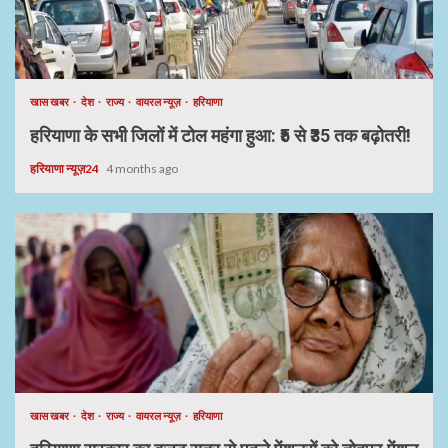
खास खबर
देश
राज्य
वायरल न्यूज़
हरियाणा
हरियाणा के सभी जिलों में टोल महंगा हुआ: ₹5 से ₹35 तक बढ़ोतरी!
हरियाणा न्यूज़24
4 months ago
खास खबर
देश
राज्य
वायरल न्यूज़
हरियाणा