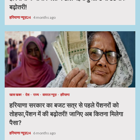
बढ़ोतरी!
हरियाणा न्यूज़24
4 months ago
खास खबर
देश
राज्य
वायरल न्यूज़
हरियाणा
हरियाणा सरकार का बजट सत्र से पहले पेंशनरों को
तोहफा,पेंशन में की बढ़ोतरी! जानिए अब कितना मिलेगा
पैसा?
हरियाणा न्यूज़24
6 months ago