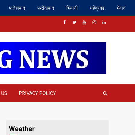
फतेहाबाद
फरीदाबाद
भिवानी
महेंद्रगढ़
मेवात
Facebook
Twitter
Youtube
Instragram
Linkedin
 US
PRIVACY POLICY
Weather