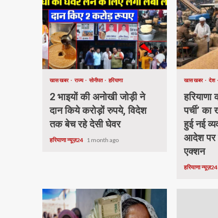
खास खबर
राज्य
सोनीपत
हरियाणा
खास खबर
देश
2 भाइयों की अनोखी जोड़ी ने
हरियाणा की
दान किये करोड़ों रुपये, विदेश
पर्ची’ का
तक बेच रहे देसी घेवर
हुई नई व्य
आदेश पर
हरियाणा न्यूज़24
1 month ago
एक्शन
हरियाणा न्यूज़2