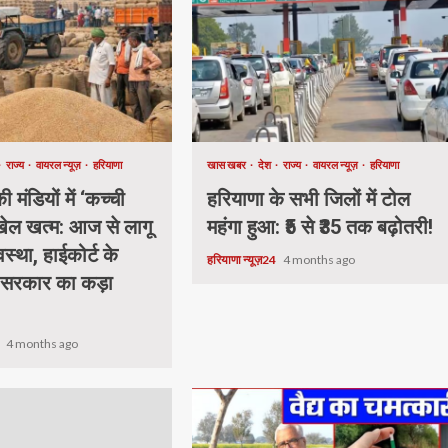
राज्य
वायरल न्यूज़
हरियाणा
खास खबर
देश
राज्य
वायरल न्यूज़
हरियाणा
 मंडियों में ‘कच्ची
हरियाणा के सभी जिलों में टोल
 खेल खत्म: आज से लागू
महंगा हुआ: ₹5 से ₹35 तक बढ़ोतरी!
वस्था, हाईकोर्ट के
हरियाणा न्यूज़24
4 months ago
 सरकार का कड़ा
4
4 months ago