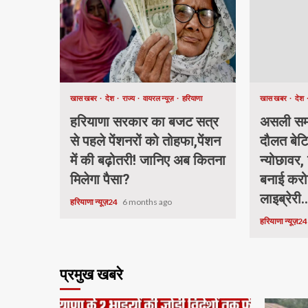
खास खबर
देश
राज्य
वायरल न्यूज़
हरियाणा
खास खबर
देश
हरियाणा सरकार का बजट सत्र
असली समा
से पहले पेंशनरों को तोहफा,पेंशन
दौलत बेटि
में की बढ़ोतरी! जानिए अब कितना
न्योछावर, 
मिलेगा पैसा?
बनाई करो
लाइब्रेरी.
हरियाणा न्यूज़24
6 months ago
हरियाणा न्यूज़2
प्रमुख खबरे