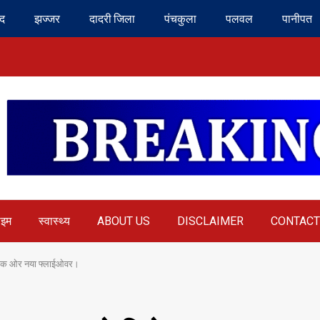
ंद
झज्जर
दादरी जिला
पंचकुला
पलवल
पानीपत
ाइम
स्वास्थ्य
ABOUT US
DISCLAIMER
CONTACT
ेगा एक ओर नया फ्लाईओवर।