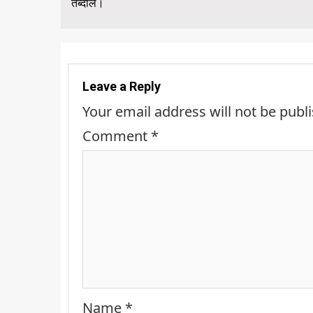
Reading
तब्दील।
Leave a Reply
Your email address will not be publ
Comment
*
Name
*