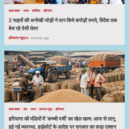
खास खबर
राज्य
सोनीपत
हरियाणा
2 भाइयों की अनोखी जोड़ी ने दान किये करोड़ों रुपये, विदेश तक
बेच रहे देसी घेवर
हरियाणा न्यूज़24
4 weeks ago
खास खबर
देश
राज्य
वायरल न्यूज़
हरियाणा
हरियाणा की मंडियों में ‘कच्ची पर्ची’ का खेल खत्म: आज से लागू
हुई नई व्यवस्था, हाईकोर्ट के आदेश पर सरकार का कड़ा एक्शन