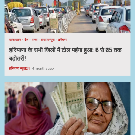
खास खबर
देश
राज्य
वायरल न्यूज़
हरियाणा
हरियाणा के सभी जिलों में टोल महंगा हुआ: ₹5 से ₹35 तक
बढ़ोतरी!
हरियाणा न्यूज़24
4 months ago