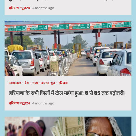
हरियाणा न्यूज़24
4 months ago
खास खबर
देश
राज्य
वायरल न्यूज़
हरियाणा
हरियाणा के सभी जिलों में टोल महंगा हुआ: ₹5 से ₹35 तक बढ़ोतरी!
हरियाणा न्यूज़24
4 months ago