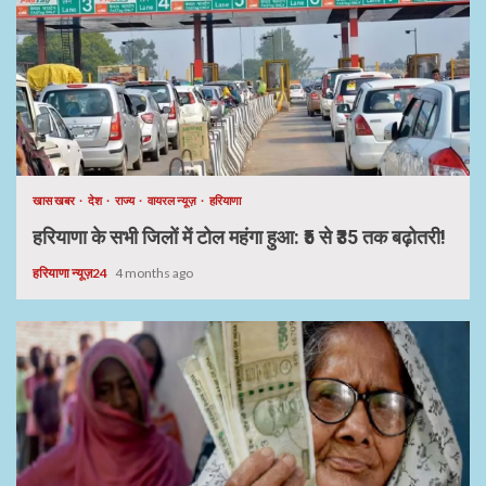
खास खबर
देश
राज्य
वायरल न्यूज़
हरियाणा
हरियाणा के सभी जिलों में टोल महंगा हुआ: ₹5 से ₹35 तक बढ़ोतरी!
हरियाणा न्यूज़24
4 months ago