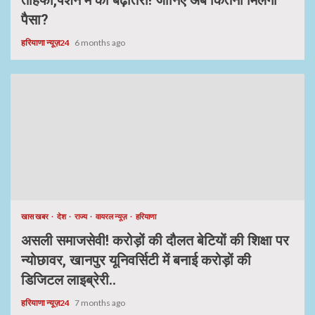
तोहफा,पेंशन में की बढ़ोतरी! जानिए अब कितना मिलेगा
पैसा?
हरियाणा न्यूज़24
6 months ago
खास खबर
देश
राज्य
वायरल न्यूज़
हरियाणा
असली समाजसेवी! करोड़ों की दौलत बेटियों की शिक्षा पर
न्योछावर, खानपुर यूनिवर्सिटी में बनाई करोड़ों की
डिजिटल लाइब्रेरी..
हरियाणा न्यूज़24
7 months ago