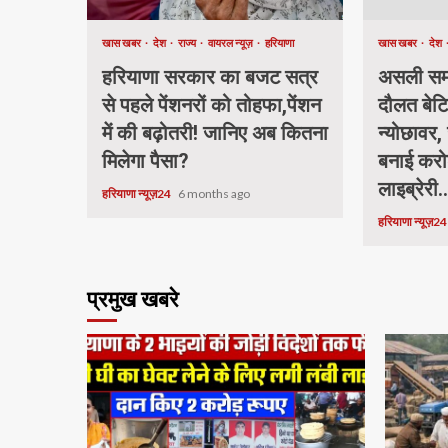
खास खबर
देश
राज्य
वायरल न्यूज़
हरियाणा
खास खबर
देश
हरियाणा सरकार का बजट सत्र
असली समा
से पहले पेंशनरों को तोहफा,पेंशन
दौलत बेटि
में की बढ़ोतरी! जानिए अब कितना
न्योछावर, 
मिलेगा पैसा?
बनाई करो
लाइब्रेरी.
हरियाणा न्यूज़24
6 months ago
हरियाणा न्यूज़2
प्रमुख खबरे