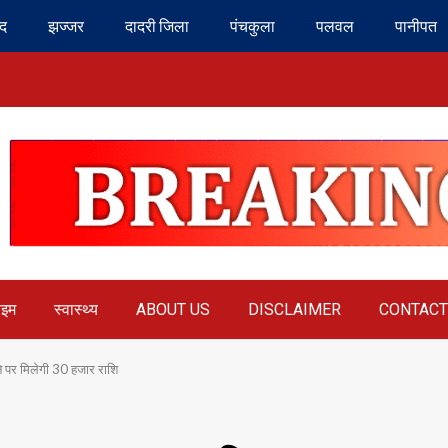
ंद
झज्जर
दादरी जिला
पंचकुला
पलवल
पानीपत
ाइम
स्वास्थ्य
ABOUT US
DISCLAIMER
CONTACT
े पर मिलेगी 30 हजार राशि