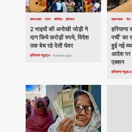
खास खबर
राज्य
सोनीपत
हरियाणा
खास खबर
देश
2 भाइयों की अनोखी जोड़ी ने
हरियाणा की
दान किये करोड़ों रुपये, विदेश
पर्ची’ का
तक बेच रहे देसी घेवर
हुई नई व्य
आदेश पर
हरियाणा न्यूज़24
4 weeks ago
एक्शन
हरियाणा न्यूज़2