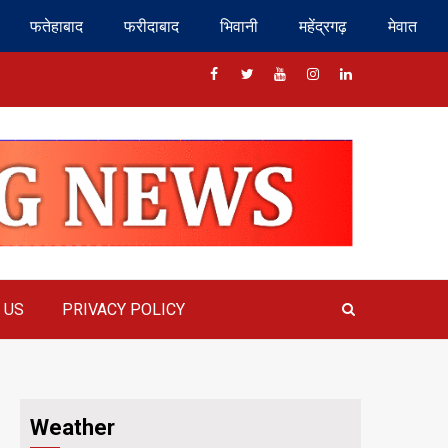
फतेहाबाद
फरीदाबाद
भिवानी
महेंद्रगढ़
मेवात
Facebook
Twitter
Youtube
Instragram
Linkedin
 US
PRIVACY POLICY
Weather