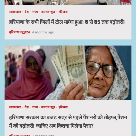
खास खबर
देश
राज्य
वायरल न्यूज़
हरियाणा
हरियाणा के सभी जिलों में टोल महंगा हुआ: ₹5 से ₹35 तक बढ़ोतरी!
हरियाणा न्यूज़24
4 months ago
खास खबर
देश
राज्य
वायरल न्यूज़
हरियाणा
हरियाणा सरकार का बजट सत्र से पहले पेंशनरों को तोहफा,पेंशन
में की बढ़ोतरी! जानिए अब कितना मिलेगा पैसा?
हरियाणा न्यूज़24
6 months ago