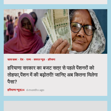
खास खबर
देश
राज्य
वायरल न्यूज़
हरियाणा
हरियाणा सरकार का बजट सत्र से पहले पेंशनरों को
तोहफा,पेंशन में की बढ़ोतरी! जानिए अब कितना मिलेगा
पैसा?
हरियाणा न्यूज़24
6 months ago