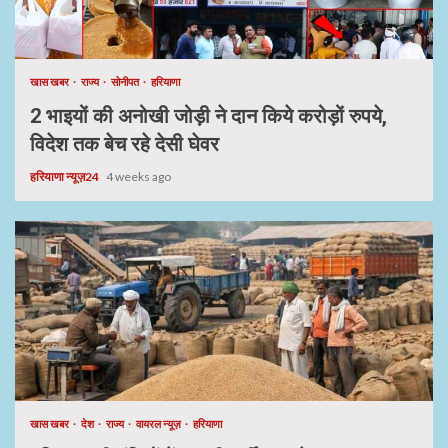
खास खबर
राज्य
सोनीपत
हरियाणा
2 भाइयों की अनोखी जोड़ी ने दान किये करोड़ों रुपये,
विदेश तक बेच रहे देसी घेवर
हरियाणा न्यूज़24
4 weeks ago
खास खबर
देश
राज्य
वायरल न्यूज़
हरियाणा