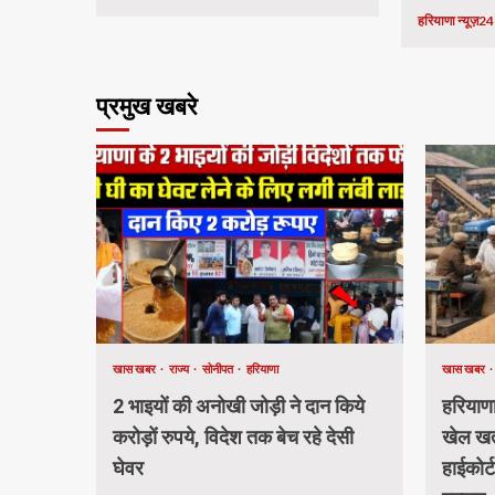
हरियाणा न्यूज़2
प्रमुख खबरे
खास खबर
राज्य
सोनीपत
हरियाणा
खास खबर
2 भाइयों की अनोखी जोड़ी ने दान किये
हरियाणा 
करोड़ों रुपये, विदेश तक बेच रहे देसी
खेल खत्
घेवर
हाईकोर