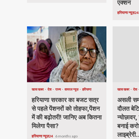
एक्शन
हरियाणा न्यूज़2
खास खबर
देश
राज्य
वायरल न्यूज़
हरियाणा
खास खबर
देश
हरियाणा सरकार का बजट सत्र
असली समा
से पहले पेंशनरों को तोहफा,पेंशन
दौलत बेटि
में की बढ़ोतरी! जानिए अब कितना
न्योछावर, 
मिलेगा पैसा?
बनाई करो
लाइब्रेरी.
हरियाणा न्यूज़24
6 months ago