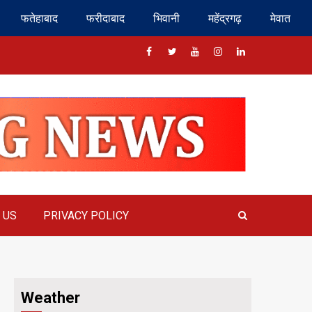
फतेहाबाद
फरीदाबाद
भिवानी
महेंद्रगढ़
मेवात
Facebook
Twitter
Youtube
Instragram
Linkedin
 US
PRIVACY POLICY
Weather