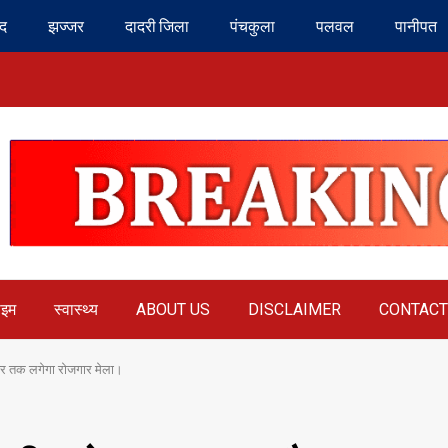
ंद
झज्जर
दादरी जिला
पंचकुला
पलवल
पानीपत
ाइम
स्वास्थ्य
ABOUT US
DISCLAIMER
CONTACT
टूबर तक लगेगा रोजगार मेला।