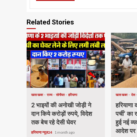
Related Stories
खास खबर
राज्य
सोनीपत
हरियाणा
खास खबर
देश
2 भाइयों की अनोखी जोड़ी ने
हरियाणा की
दान किये करोड़ों रुपये, विदेश
पर्ची’ का
तक बेच रहे देसी घेवर
हुई नई व्य
आदेश पर
हरियाणा न्यूज़24
1 month ago