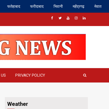
फतेहाबाद
फरीदाबाद
भिवानी
महेंद्रगढ़
मेवात
Facebook
Twitter
Youtube
Instragram
Linkedin
 US
PRIVACY POLICY
Weather