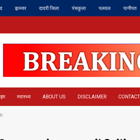
ंद
झज्जर
दादरी जिला
पंचकुला
पलवल
पानीपत
ाइम
स्वास्थ्य
ABOUT US
DISCLAIMER
CONTACT
ये!