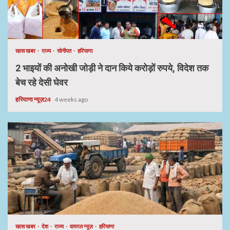
खास खबर
राज्य
सोनीपत
हरियाणा
2 भाइयों की अनोखी जोड़ी ने दान किये करोड़ों रुपये, विदेश तक
बेच रहे देसी घेवर
हरियाणा न्यूज़24
4 weeks ago
खास खबर
देश
राज्य
वायरल न्यूज़
हरियाणा