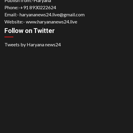
Publish from:-
Haryana
Phone:-
+91 8930222624
Email:-
haryananews24.live@gmail.com
Website:-
www.haryananews24.live
Follow on Twitter
Tweets by Haryana news24