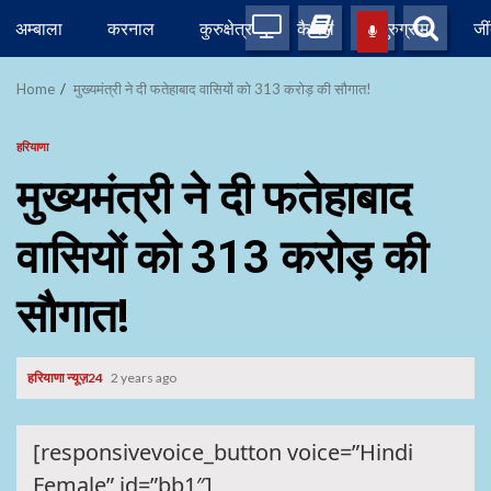
Skip
अम्बाला
करनाल
कुरुक्षेत्र
कैथल
गुरुग्राम
जी
to
content
Home
मुख्यमंत्री ने दी फतेहाबाद वासियों को 313 करोड़ की साैगात!
हरियाणा
मुख्यमंत्री ने दी फतेहाबाद
वासियों को 313 करोड़ की
साैगात!
हरियाणा न्यूज़24
2 years ago
[responsivevoice_button voice=”Hindi
Female” id=”bb1″]