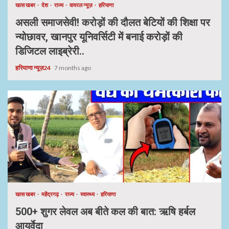
खास खबर
देश
राज्य
वायरल न्यूज़
हरियाणा
असली समाजसेवी! करोड़ों की दौलत बेटियों की शिक्षा पर
न्योछावर, खानपुर यूनिवर्सिटी में बनाई करोड़ों की
डिजिटल लाइब्रेरी..
हरियाणा न्यूज़24
7 months ago
खास खबर
महेंद्रगढ़
राज्य
स्वास्थ्य
हरियाणा
500+ शुगर लेवल अब बीते कल की बात: ऋषि हर्बल
आयुर्वेदा