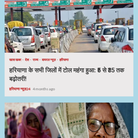
खास खबर
देश
राज्य
वायरल न्यूज़
हरियाणा
हरियाणा के सभी जिलों में टोल महंगा हुआ: ₹5 से ₹35 तक
बढ़ोतरी!
हरियाणा न्यूज़24
4 months ago