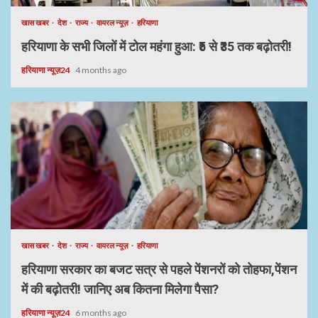
खास खबर
देश
राज्य
वायरल न्यूज़
हरियाणा
हरियाणा के सभी जिलों में टोल महंगा हुआ: ₹5 से ₹35 तक बढ़ोतरी!
हरियाणा न्यूज़24
4 months ago
खास खबर
देश
राज्य
वायरल न्यूज़
हरियाणा
हरियाणा सरकार का बजट सत्र से पहले पेंशनरों को तोहफा,पेंशन
में की बढ़ोतरी! जानिए अब कितना मिलेगा पैसा?
हरियाणा न्यूज़24
6 months ago