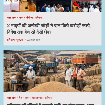
खास खबर
राज्य
सोनीपत
हरियाणा
2 भाइयों की अनोखी जोड़ी ने दान किये करोड़ों रुपये,
विदेश तक बेच रहे देसी घेवर
हरियाणा न्यूज़24
4 weeks ago
खास खबर
देश
राज्य
वायरल न्यूज़
हरियाणा