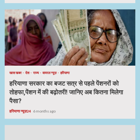
खास खबर
देश
राज्य
वायरल न्यूज़
हरियाणा
हरियाणा सरकार का बजट सत्र से पहले पेंशनरों को
तोहफा,पेंशन में की बढ़ोतरी! जानिए अब कितना मिलेगा
पैसा?
हरियाणा न्यूज़24
6 months ago