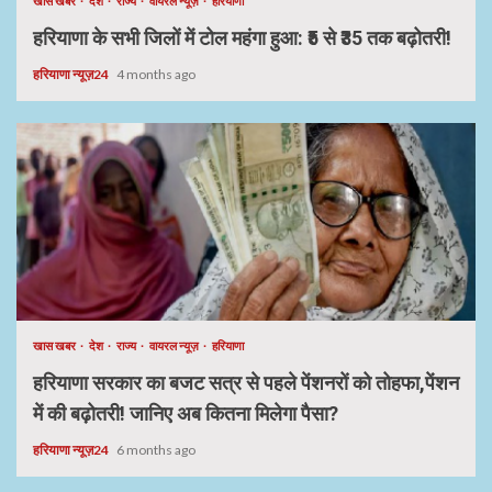
खास खबर
देश
राज्य
वायरल न्यूज़
हरियाणा
हरियाणा के सभी जिलों में टोल महंगा हुआ: ₹5 से ₹35 तक बढ़ोतरी!
हरियाणा न्यूज़24
4 months ago
खास खबर
देश
राज्य
वायरल न्यूज़
हरियाणा
हरियाणा सरकार का बजट सत्र से पहले पेंशनरों को तोहफा,पेंशन
में की बढ़ोतरी! जानिए अब कितना मिलेगा पैसा?
हरियाणा न्यूज़24
6 months ago