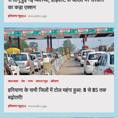
का कड़ा एक्शन
हरियाणा न्यूज़24
4 months ago
खास खबर
देश
राज्य
वायरल न्यूज़
हरियाणा
हरियाणा के सभी जिलों में टोल महंगा हुआ: ₹5 से ₹35 तक
बढ़ोतरी!
हरियाणा न्यूज़24
4 months ago