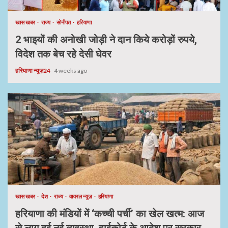
खास खबर
राज्य
सोनीपत
हरियाणा
2 भाइयों की अनोखी जोड़ी ने दान किये करोड़ों रुपये,
विदेश तक बेच रहे देसी घेवर
हरियाणा न्यूज़24
4 weeks ago
खास खबर
देश
राज्य
वायरल न्यूज़
हरियाणा
हरियाणा की मंडियों में ‘कच्ची पर्ची’ का खेल खत्म: आज
से लागू हुई नई व्यवस्था, हाईकोर्ट के आदेश पर सरकार