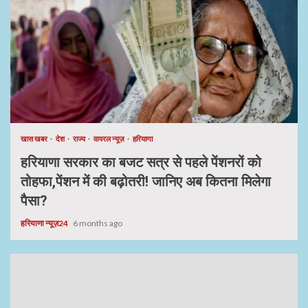
खास खबर
देश
राज्य
वायरल न्यूज़
हरियाणा
हरियाणा सरकार का बजट सत्र से पहले पेंशनरों को
तोहफा,पेंशन में की बढ़ोतरी! जानिए अब कितना मिलेगा
पैसा?
हरियाणा न्यूज़24
6 months ago