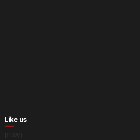
Like us
[FBW]