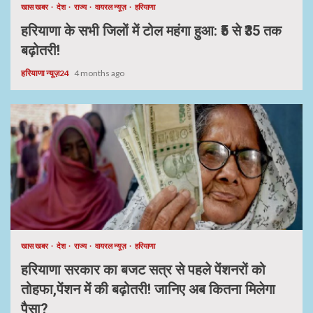
खास खबर
देश
राज्य
वायरल न्यूज़
हरियाणा
हरियाणा के सभी जिलों में टोल महंगा हुआ: ₹5 से ₹35 तक
बढ़ोतरी!
हरियाणा न्यूज़24
4 months ago
खास खबर
देश
राज्य
वायरल न्यूज़
हरियाणा
हरियाणा सरकार का बजट सत्र से पहले पेंशनरों को
तोहफा,पेंशन में की बढ़ोतरी! जानिए अब कितना मिलेगा
पैसा?