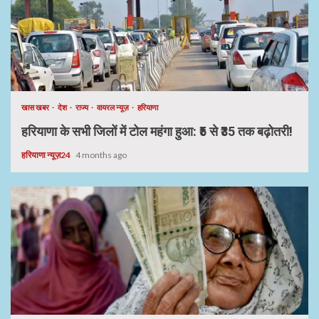
खास खबर
देश
राज्य
वायरल न्यूज़
हरियाणा
हरियाणा के सभी जिलों में टोल महंगा हुआ: ₹5 से ₹35 तक बढ़ोतरी!
हरियाणा न्यूज़24
4 months ago