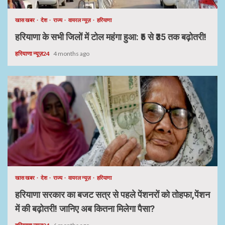
खास खबर
देश
राज्य
वायरल न्यूज़
हरियाणा
हरियाणा के सभी जिलों में टोल महंगा हुआ: ₹5 से ₹35 तक बढ़ोतरी!
हरियाणा न्यूज़24
4 months ago
खास खबर
देश
राज्य
वायरल न्यूज़
हरियाणा
हरियाणा सरकार का बजट सत्र से पहले पेंशनरों को तोहफा,पेंशन
में की बढ़ोतरी! जानिए अब कितना मिलेगा पैसा?