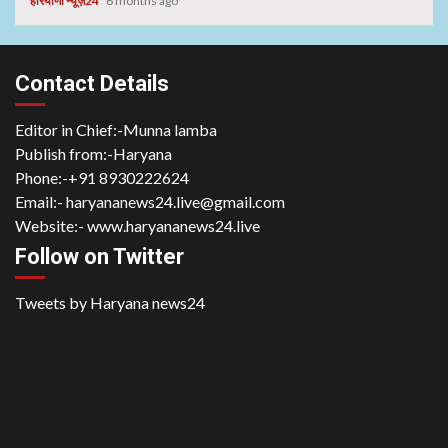
हरियाणा न्यूज़24
6 months ago
Contact Details
Editor in Chief:-Munna lamba
Publish from:-
Haryana
Phone:-
+91 8930222624
Email:-
haryananews24.live@gmail.com
Website:-
www.haryananews24.live
Follow on Twitter
Tweets by Haryana news24