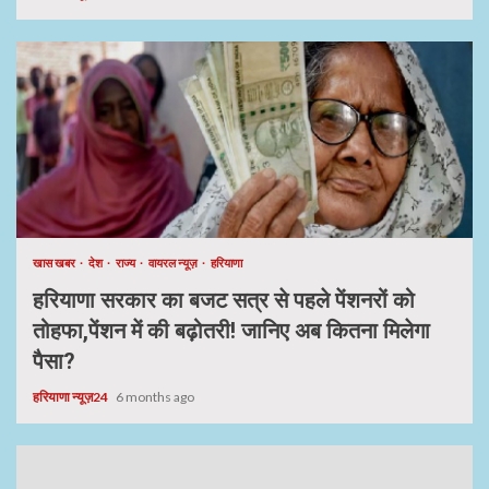
खास खबर
देश
राज्य
वायरल न्यूज़
हरियाणा
हरियाणा सरकार का बजट सत्र से पहले पेंशनरों को
तोहफा,पेंशन में की बढ़ोतरी! जानिए अब कितना मिलेगा
पैसा?
हरियाणा न्यूज़24
6 months ago