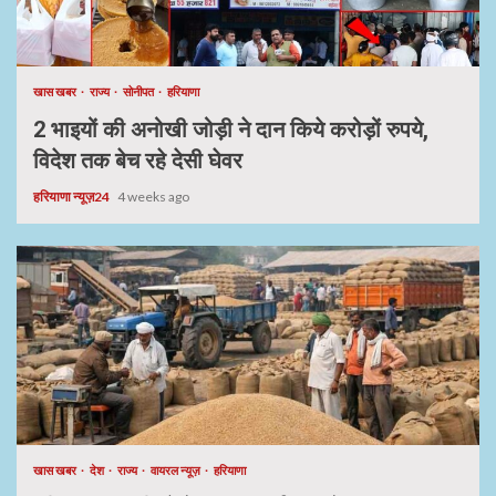
खास खबर
राज्य
सोनीपत
हरियाणा
2 भाइयों की अनोखी जोड़ी ने दान किये करोड़ों रुपये,
विदेश तक बेच रहे देसी घेवर
हरियाणा न्यूज़24
4 weeks ago
खास खबर
देश
राज्य
वायरल न्यूज़
हरियाणा