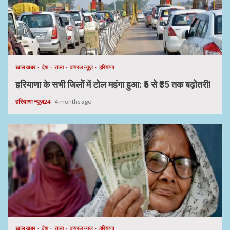
खास खबर
देश
राज्य
वायरल न्यूज़
हरियाणा
हरियाणा के सभी जिलों में टोल महंगा हुआ: ₹5 से ₹35 तक बढ़ोतरी!
हरियाणा न्यूज़24
4 months ago
खास खबर
देश
राज्य
वायरल न्यूज़
हरियाणा