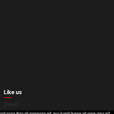
Like us
[FBW]
चैनल को सबस्क्राइब करें, साथ मे हमारे फेसबुक को लाइक जरूर करें