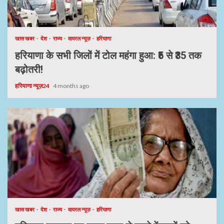
खास खबर
देश
राज्य
वायरल न्यूज़
हरियाणा
हरियाणा के सभी जिलों में टोल महंगा हुआ: ₹5 से ₹35 तक
बढ़ोतरी!
हरियाणा न्यूज़24
4 months ago
खास खबर
देश
राज्य
वायरल न्यूज़
हरियाणा