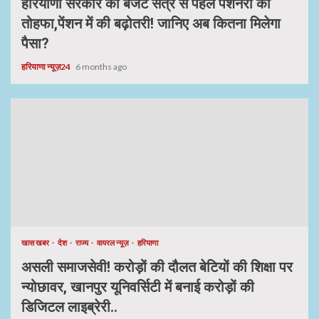
हरियाणा सरकार का बजट सत्र से पहले पेंशनरों को
तोहफा,पेंशन में की बढ़ोतरी! जानिए अब कितना मिलेगा
पैसा?
हरियाणा न्यूज़24
6 months ago
खास खबर
देश
राज्य
वायरल न्यूज़
हरियाणा
असली समाजसेवी! करोड़ों की दौलत बेटियों की शिक्षा पर
न्योछावर, खानपुर यूनिवर्सिटी में बनाई करोड़ों की
डिजिटल लाइब्रेरी..