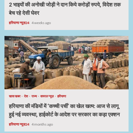
2 भाइयों की अनोखी जोड़ी ने दान किये करोड़ों रुपये, विदेश तक
बेच रहे देसी घेवर
हरियाणा न्यूज़24
4 weeks ago
खास खबर
देश
राज्य
वायरल न्यूज़
हरियाणा
हरियाणा की मंडियों में ‘कच्ची पर्ची’ का खेल खत्म: आज से लागू
हुई नई व्यवस्था, हाईकोर्ट के आदेश पर सरकार का कड़ा एक्शन
हरियाणा न्यूज़24
4 months ago