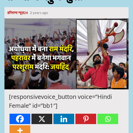
हरियाणा न्यूज़24
2 years ago
[responsivevoice_button voice=”Hindi
Female” id=”bb1″]