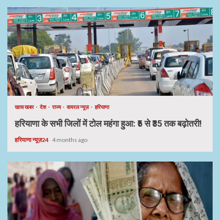
खास खबर
देश
राज्य
वायरल न्यूज़
हरियाणा
हरियाणा के सभी जिलों में टोल महंगा हुआ: ₹5 से ₹35 तक बढ़ोतरी!
हरियाणा न्यूज़24
4 months ago