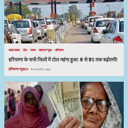
खास खबर
देश
राज्य
वायरल न्यूज़
हरियाणा
हरियाणा के सभी जिलों में टोल महंगा हुआ: ₹5 से ₹35 तक बढ़ोतरी!
हरियाणा न्यूज़24
4 months ago