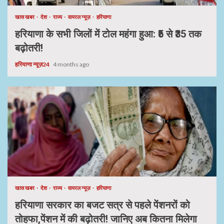
खास खबर
देश
राज्य
वायरल न्यूज़
हरियाणा
हरियाणा के सभी जिलों में टोल महंगा हुआ: ₹5 से ₹35 तक
बढ़ोतरी!
हरियाणा न्यूज़24
4 months ago
खास खबर
देश
राज्य
वायरल न्यूज़
हरियाणा
हरियाणा सरकार का बजट सत्र से पहले पेंशनरों को
तोहफा,पेंशन में की बढ़ोतरी! जानिए अब कितना मिलेगा