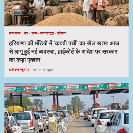
खास खबर
देश
राज्य
वायरल न्यूज़
हरियाणा
हरियाणा की मंडियों में ‘कच्ची पर्ची’ का खेल खत्म: आज
से लागू हुई नई व्यवस्था, हाईकोर्ट के आदेश पर सरकार
का कड़ा एक्शन
हरियाणा न्यूज़24
4 months ago