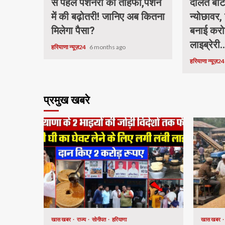
से पहले पेंशनरों को तोहफा,पेंशन
दौलत बेटि
में की बढ़ोतरी! जानिए अब कितना
न्योछावर, 
मिलेगा पैसा?
बनाई करो
लाइब्रेरी.
हरियाणा न्यूज़24
6 months ago
हरियाणा न्यूज़2
प्रमुख खबरे
खास खबर
राज्य
सोनीपत
हरियाणा
खास खबर