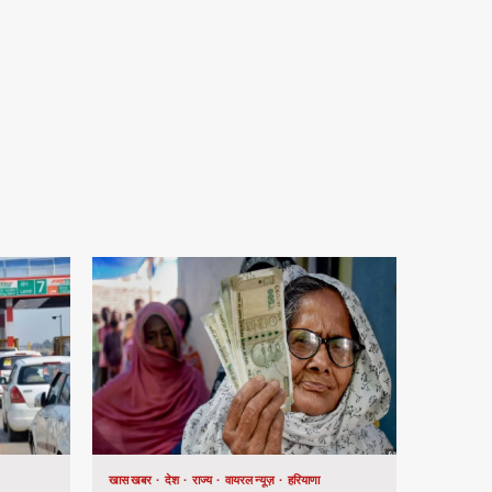
खास खबर
देश
राज्य
वायरल न्यूज़
हरियाणा