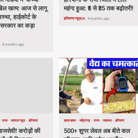
 खेल खत्म: आज से लागू
महंगा हुआ: ₹5 से ₹35 तक बढ़ोतरी!
वस्था, हाईकोर्ट के
हरियाणा न्यूज़24
4 months ago
 सरकार का कड़ा
4
4 months ago
राज्य
वायरल न्यूज़
हरियाणा
खास खबर
महेंद्रगढ़
राज्य
स्वास्थ्य
हरियाणा
जसेवी! करोड़ों की
500+ शुगर लेवल अब बीते कल