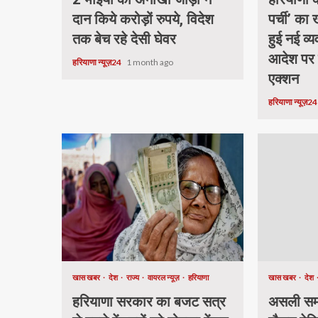
दान किये करोड़ों रुपये, विदेश
पर्ची’ का
तक बेच रहे देसी घेवर
हुई नई व्य
आदेश पर
हरियाणा न्यूज़24
1 month ago
एक्शन
हरियाणा न्यूज़2
खास खबर
देश
राज्य
वायरल न्यूज़
हरियाणा
खास खबर
देश
हरियाणा सरकार का बजट सत्र
असली समा