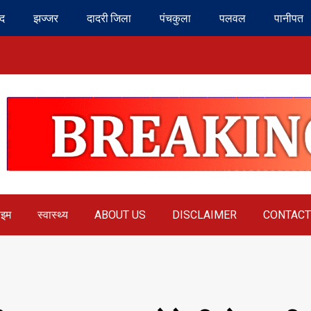
ंद
झज्जर
दादरी जिला
पंचकुला
पलवल
पानीपत
ाइम
स्वास्थ्य
ABOUT US
DISCLAIMER
CONTACT