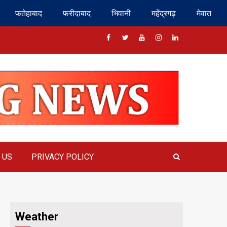
फतेहाबाद
फरीदाबाद
भिवानी
महेंद्रगढ़
मेवात
Facebook
Twitter
Youtube
Instragram
Linkedin
 US
PRIVACY POLICY
Weather