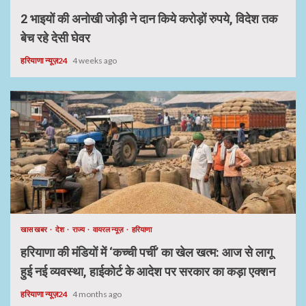
2 भाइयों की अनोखी जोड़ी ने दान किये करोड़ों रुपये, विदेश तक
बेच रहे देसी घेवर
हरियाणा न्यूज़24
4 weeks ago
खास खबर
देश
राज्य
वायरल न्यूज़
हरियाणा
हरियाणा की मंडियों में ‘कच्ची पर्ची’ का खेल खत्म: आज से लागू
हुई नई व्यवस्था, हाईकोर्ट के आदेश पर सरकार का कड़ा एक्शन
हरियाणा न्यूज़24
4 months ago