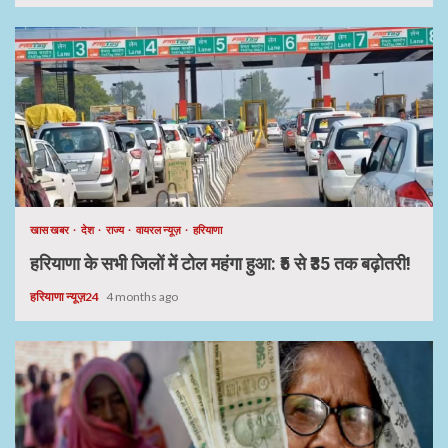
खास खबर
देश
राज्य
वायरल न्यूज़
हरियाणा
हरियाणा के सभी जिलों में टोल महंगा हुआ: ₹5 से ₹35 तक बढ़ोतरी!
हरियाणा न्यूज़24
4 months ago