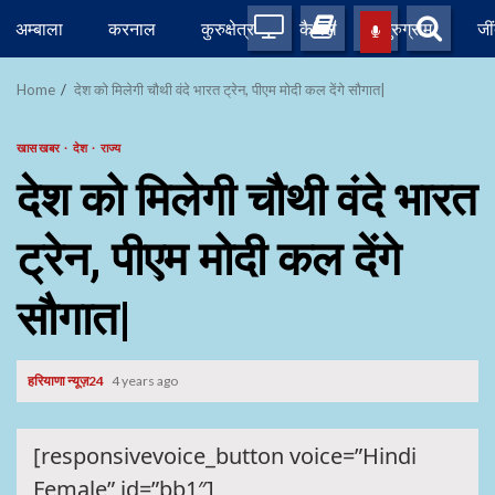
Skip
अम्बाला
करनाल
कुरुक्षेत्र
कैथल
गुरुग्राम
जी
to
content
Home
देश को मिलेगी चौथी वंदे भारत ट्रेन, पीएम मोदी कल देंगे सौगात|
खास खबर
देश
राज्य
देश को मिलेगी चौथी वंदे भारत
ट्रेन, पीएम मोदी कल देंगे
सौगात|
हरियाणा न्यूज़24
4 years ago
[responsivevoice_button voice=”Hindi
Female” id=”bb1″]