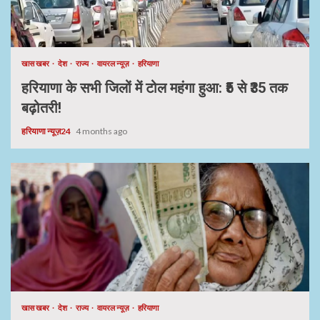
खास खबर
देश
राज्य
वायरल न्यूज़
हरियाणा
हरियाणा के सभी जिलों में टोल महंगा हुआ: ₹5 से ₹35 तक
बढ़ोतरी!
हरियाणा न्यूज़24
4 months ago
खास खबर
देश
राज्य
वायरल न्यूज़
हरियाणा