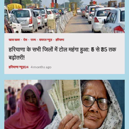
खास खबर
देश
राज्य
वायरल न्यूज़
हरियाणा
हरियाणा के सभी जिलों में टोल महंगा हुआ: ₹5 से ₹35 तक
बढ़ोतरी!
हरियाणा न्यूज़24
4 months ago