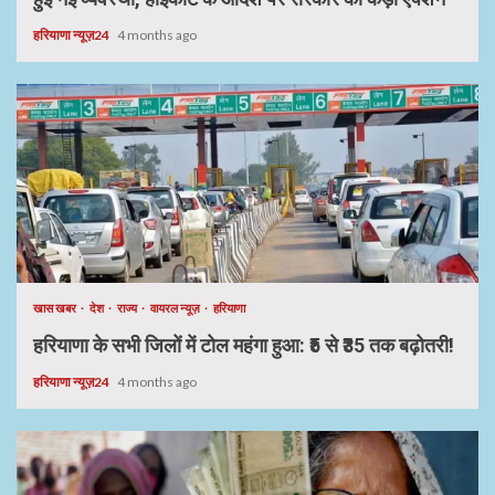
हरियाणा न्यूज़24
4 months ago
खास खबर
देश
राज्य
वायरल न्यूज़
हरियाणा
हरियाणा के सभी जिलों में टोल महंगा हुआ: ₹5 से ₹35 तक बढ़ोतरी!
हरियाणा न्यूज़24
4 months ago