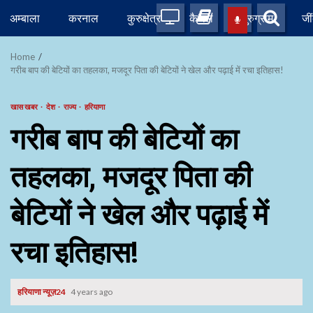
Skip
अम्बाला
करनाल
कुरुक्षेत्र
कैथल
गुरुग्राम
जी
to
content
Home
गरीब बाप की बेटियों का तहलका, मजदूर पिता की बेटियों ने खेल और पढ़ाई में रचा इतिहास!
खास खबर
देश
राज्य
हरियाणा
गरीब बाप की बेटियों का
तहलका, मजदूर पिता की
बेटियों ने खेल और पढ़ाई में
रचा इतिहास!
हरियाणा न्यूज़24
4 years ago