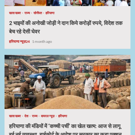
खास खबर
राज्य
सोनीपत
हरियाणा
2 भाइयों की अनोखी जोड़ी ने दान किये करोड़ों रुपये, विदेश तक
बेच रहे देसी घेवर
हरियाणा न्यूज़24
1 month ago
खास खबर
देश
राज्य
वायरल न्यूज़
हरियाणा
हरियाणा की मंडियों में ‘कच्ची पर्ची’ का खेल खत्म: आज से लागू
हुई नई व्यवस्था, हाईकोर्ट के आदेश पर सरकार का कड़ा एक्शन