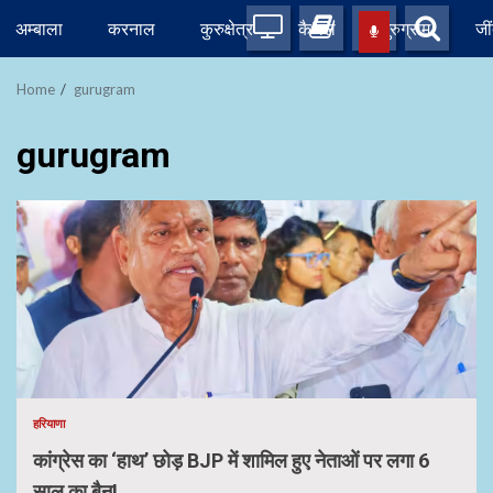
Skip
अम्बाला
करनाल
कुरुक्षेत्र
कैथल
गुरुग्राम
जी
to
content
Home
gurugram
gurugram
हरियाणा
कांग्रेस का ‘हाथ’ छोड़ BJP में शामिल हुए नेताओं पर लगा 6
साल का बैन!