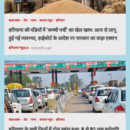
खास खबर
देश
राज्य
वायरल न्यूज़
हरियाणा
हरियाणा की मंडियों में ‘कच्ची पर्ची’ का खेल खत्म: आज से लागू
हुई नई व्यवस्था, हाईकोर्ट के आदेश पर सरकार का कड़ा एक्शन
हरियाणा न्यूज़24
4 months ago
खास खबर
देश
राज्य
वायरल न्यूज़
हरियाणा
हरियाणा के सभी जिलों में टोल महंगा हुआ: ₹5 से ₹35 तक बढ़ोतरी!