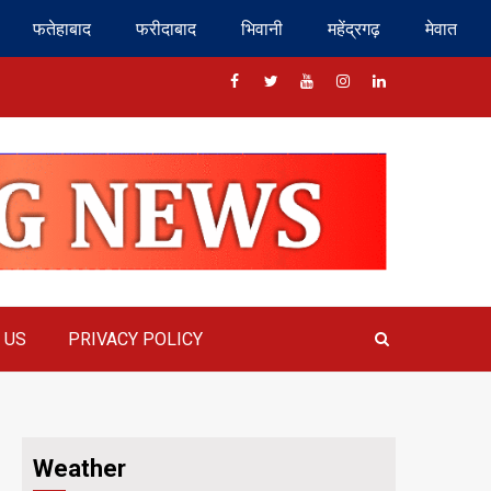
फतेहाबाद
फरीदाबाद
भिवानी
महेंद्रगढ़
मेवात
Facebook
Twitter
Youtube
Instragram
Linkedin
 US
PRIVACY POLICY
Weather