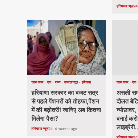
हरियाणा न्यूज़2
खास खबर
देश
राज्य
वायरल न्यूज़
हरियाणा
खास खबर
देश
हरियाणा सरकार का बजट सत्र
असली समा
से पहले पेंशनरों को तोहफा,पेंशन
दौलत बेटि
में की बढ़ोतरी! जानिए अब कितना
न्योछावर, 
मिलेगा पैसा?
बनाई करो
लाइब्रेरी.
हरियाणा न्यूज़24
6 months ago
हरियाणा न्यूज़2