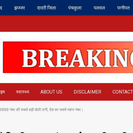
ंद
झज्जर
दादरी जिला
पंचकुला
पलवल
पानीपत
ाइम
स्वास्थ्य
ABOUT US
DISCLAIMER
CONTACT
8B8888 नंबर की सबसे बड़ी बोली लगी, देश का सबसे महंगा नंबर।