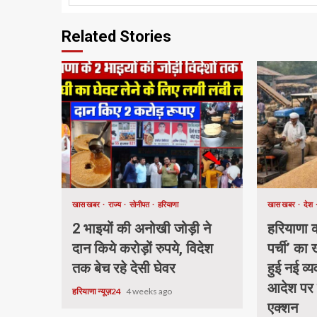
Related Stories
खास खबर
राज्य
सोनीपत
हरियाणा
खास खबर
देश
2 भाइयों की अनोखी जोड़ी ने
हरियाणा की
दान किये करोड़ों रुपये, विदेश
पर्ची’ का
तक बेच रहे देसी घेवर
हुई नई व्य
आदेश पर
हरियाणा न्यूज़24
4 weeks ago
एक्शन