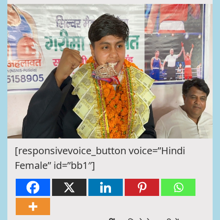
[responsivevoice_button voice=”Hindi
Female” id=”bb1″]