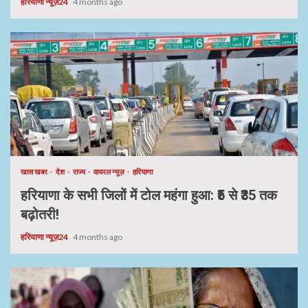
हरियाणा न्यूज़24
4 months ago
खास खबर
देश
राज्य
वायरल न्यूज़
हरियाणा
हरियाणा के सभी जिलों में टोल महंगा हुआ: ₹5 से ₹35 तक
बढ़ोतरी!
हरियाणा न्यूज़24
4 months ago