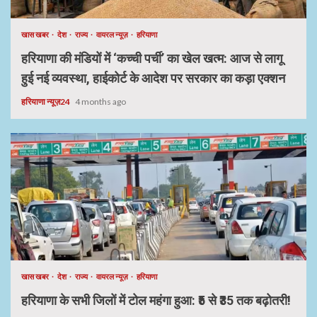
खास खबर
देश
राज्य
वायरल न्यूज़
हरियाणा
हरियाणा की मंडियों में ‘कच्ची पर्ची’ का खेल खत्म: आज से लागू
हुई नई व्यवस्था, हाईकोर्ट के आदेश पर सरकार का कड़ा एक्शन
हरियाणा न्यूज़24
4 months ago
खास खबर
देश
राज्य
वायरल न्यूज़
हरियाणा
हरियाणा के सभी जिलों में टोल महंगा हुआ: ₹5 से ₹35 तक बढ़ोतरी!