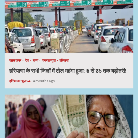
खास खबर
देश
राज्य
वायरल न्यूज़
हरियाणा
हरियाणा के सभी जिलों में टोल महंगा हुआ: ₹5 से ₹35 तक बढ़ोतरी!
हरियाणा न्यूज़24
4 months ago