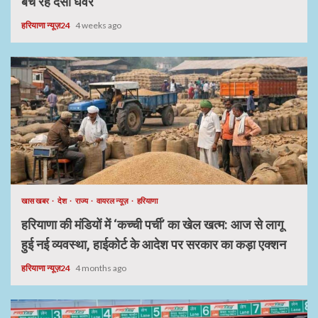
बेच रहे देसी घेवर
हरियाणा न्यूज़24
4 weeks ago
खास खबर
देश
राज्य
वायरल न्यूज़
हरियाणा
हरियाणा की मंडियों में ‘कच्ची पर्ची’ का खेल खत्म: आज से लागू
हुई नई व्यवस्था, हाईकोर्ट के आदेश पर सरकार का कड़ा एक्शन
हरियाणा न्यूज़24
4 months ago