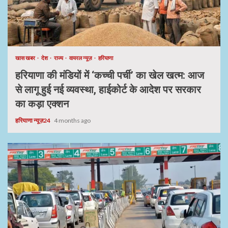
खास खबर
देश
राज्य
वायरल न्यूज़
हरियाणा
हरियाणा की मंडियों में ‘कच्ची पर्ची’ का खेल खत्म: आज
से लागू हुई नई व्यवस्था, हाईकोर्ट के आदेश पर सरकार
का कड़ा एक्शन
हरियाणा न्यूज़24
4 months ago