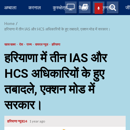
Skip
अम्बाला
करनाल
कुरुक्षेत्र
कैथल
गुरुग्राम
जी
to
content
Home
हरियाणा में तीन IAS और HCS अधिकारियों के हुए तबादले, एक्शन मोड में सरकार।
खास खबर
देश
राज्य
वायरल न्यूज़
हरियाणा
हरियाणा में तीन IAS और
HCS अधिकारियों के हुए
तबादले, एक्शन मोड में
सरकार।
हरियाणा न्यूज़24
1 year ago