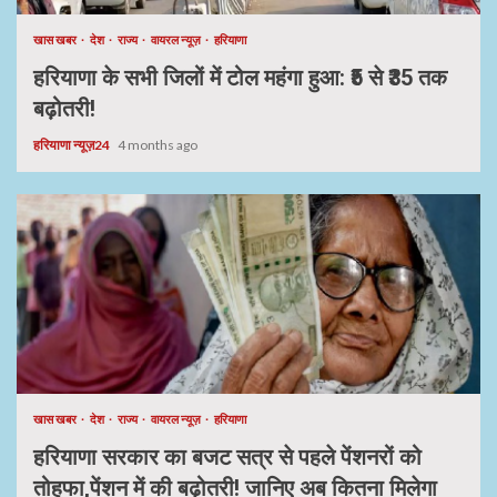
खास खबर
देश
राज्य
वायरल न्यूज़
हरियाणा
हरियाणा के सभी जिलों में टोल महंगा हुआ: ₹5 से ₹35 तक
बढ़ोतरी!
हरियाणा न्यूज़24
4 months ago
खास खबर
देश
राज्य
वायरल न्यूज़
हरियाणा
हरियाणा सरकार का बजट सत्र से पहले पेंशनरों को
तोहफा,पेंशन में की बढ़ोतरी! जानिए अब कितना मिलेगा