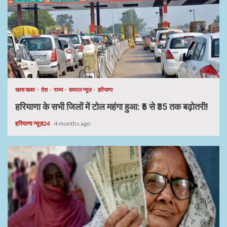
खास खबर
देश
राज्य
वायरल न्यूज़
हरियाणा
हरियाणा के सभी जिलों में टोल महंगा हुआ: ₹5 से ₹35 तक बढ़ोतरी!
हरियाणा न्यूज़24
4 months ago