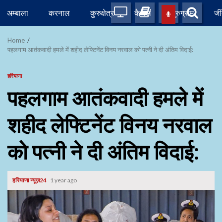
Skip
अम्बाला
करनाल
कुरुक्षेत्र
कैथल
गुरुग्राम
जी
to
content
Home
पहलगाम आतंकवादी हमले में शहीद लेफ्टिनेंट विनय नरवाल को पत्नी ने दी अंतिम विदाई:
हरियाणा
पहलगाम आतंकवादी हमले में
शहीद लेफ्टिनेंट विनय नरवाल
को पत्नी ने दी अंतिम विदाई:
हरियाणा न्यूज़24
1 year ago