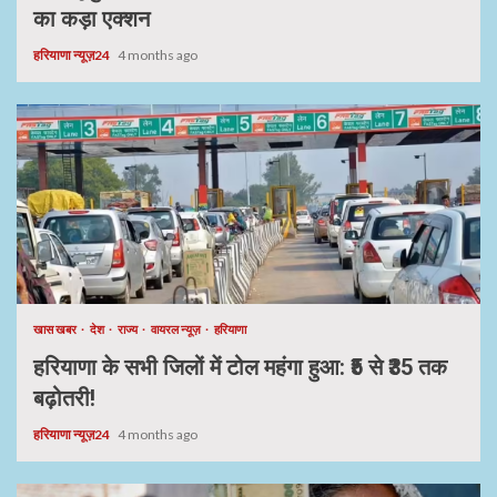
का कड़ा एक्शन
हरियाणा न्यूज़24
4 months ago
खास खबर
देश
राज्य
वायरल न्यूज़
हरियाणा
हरियाणा के सभी जिलों में टोल महंगा हुआ: ₹5 से ₹35 तक
बढ़ोतरी!
हरियाणा न्यूज़24
4 months ago