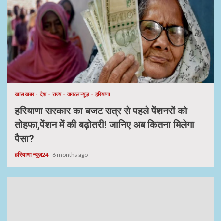
खास खबर
देश
राज्य
वायरल न्यूज़
हरियाणा
हरियाणा सरकार का बजट सत्र से पहले पेंशनरों को
तोहफा,पेंशन में की बढ़ोतरी! जानिए अब कितना मिलेगा
पैसा?
हरियाणा न्यूज़24
6 months ago