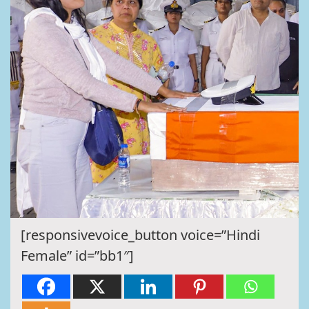
[responsivevoice_button voice=”Hindi
Female” id=”bb1″]