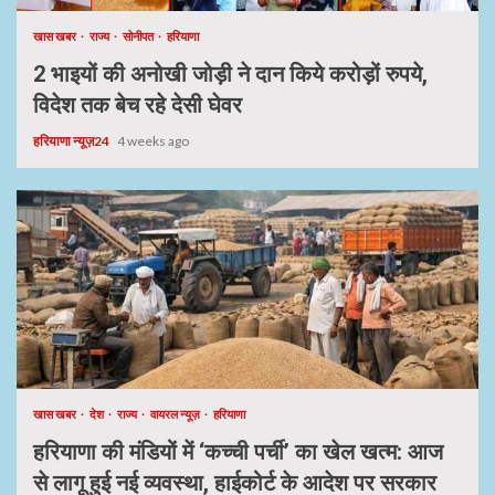
खास खबर
राज्य
सोनीपत
हरियाणा
2 भाइयों की अनोखी जोड़ी ने दान किये करोड़ों रुपये,
विदेश तक बेच रहे देसी घेवर
हरियाणा न्यूज़24
4 weeks ago
खास खबर
देश
राज्य
वायरल न्यूज़
हरियाणा
हरियाणा की मंडियों में ‘कच्ची पर्ची’ का खेल खत्म: आज
से लागू हुई नई व्यवस्था, हाईकोर्ट के आदेश पर सरकार