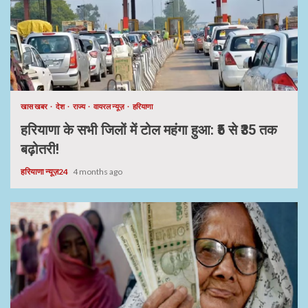
खास खबर
देश
राज्य
वायरल न्यूज़
हरियाणा
हरियाणा के सभी जिलों में टोल महंगा हुआ: ₹5 से ₹35 तक
बढ़ोतरी!
हरियाणा न्यूज़24
4 months ago