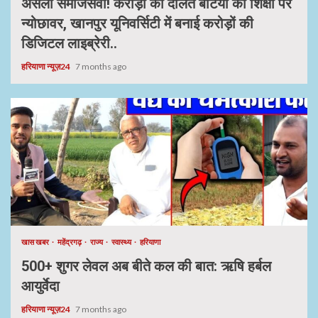
असली समाजसेवी! करोड़ों की दौलत बेटियों की शिक्षा पर
न्योछावर, खानपुर यूनिवर्सिटी में बनाई करोड़ों की
डिजिटल लाइब्रेरी..
हरियाणा न्यूज़24
7 months ago
खास खबर
महेंद्रगढ़
राज्य
स्वास्थ्य
हरियाणा
500+ शुगर लेवल अब बीते कल की बात: ऋषि हर्बल
आयुर्वेदा
हरियाणा न्यूज़24
7 months ago