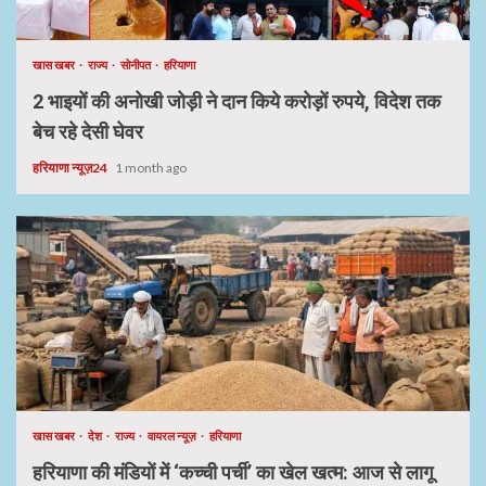
खास खबर
राज्य
सोनीपत
हरियाणा
2 भाइयों की अनोखी जोड़ी ने दान किये करोड़ों रुपये, विदेश तक
बेच रहे देसी घेवर
हरियाणा न्यूज़24
1 month ago
खास खबर
देश
राज्य
वायरल न्यूज़
हरियाणा
हरियाणा की मंडियों में ‘कच्ची पर्ची’ का खेल खत्म: आज से लागू