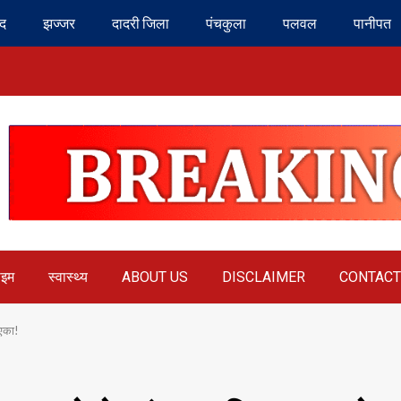
ंद
झज्जर
दादरी जिला
पंचकुला
पलवल
पानीपत
ाइम
स्वास्थ्य
ABOUT US
DISCLAIMER
CONTACT
 एका!