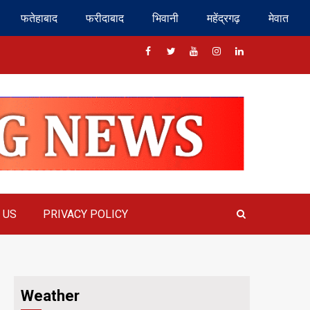
फतेहाबाद
फरीदाबाद
भिवानी
महेंद्रगढ़
मेवात
Facebook
Twitter
Youtube
Instragram
Linkedin
 US
PRIVACY POLICY
Weather