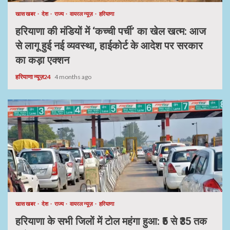
खास खबर
देश
राज्य
वायरल न्यूज़
हरियाणा
हरियाणा की मंडियों में ‘कच्ची पर्ची’ का खेल खत्म: आज
से लागू हुई नई व्यवस्था, हाईकोर्ट के आदेश पर सरकार
का कड़ा एक्शन
हरियाणा न्यूज़24
4 months ago
खास खबर
देश
राज्य
वायरल न्यूज़
हरियाणा
हरियाणा के सभी जिलों में टोल महंगा हुआ: ₹5 से ₹35 तक