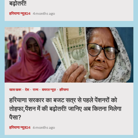
बढ़ोतरी!
हरियाणा न्यूज़24
4 months ago
खास खबर
देश
राज्य
वायरल न्यूज़
हरियाणा
हरियाणा सरकार का बजट सत्र से पहले पेंशनरों को
तोहफा,पेंशन में की बढ़ोतरी! जानिए अब कितना मिलेगा
पैसा?
हरियाणा न्यूज़24
6 months ago