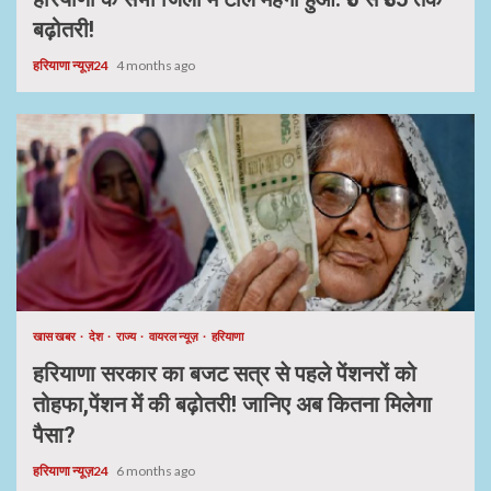
बढ़ोतरी!
हरियाणा न्यूज़24
4 months ago
खास खबर
देश
राज्य
वायरल न्यूज़
हरियाणा
हरियाणा सरकार का बजट सत्र से पहले पेंशनरों को
तोहफा,पेंशन में की बढ़ोतरी! जानिए अब कितना मिलेगा
पैसा?
हरियाणा न्यूज़24
6 months ago