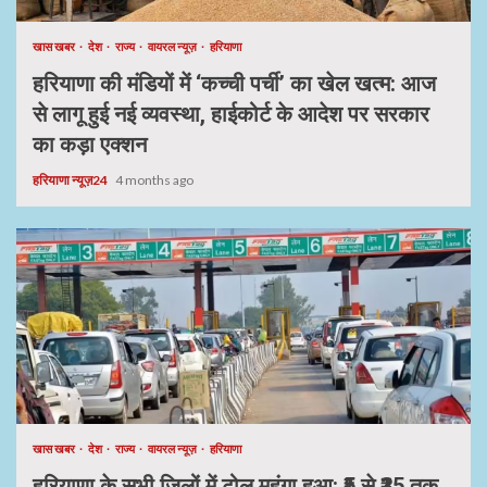
खास खबर
देश
राज्य
वायरल न्यूज़
हरियाणा
हरियाणा की मंडियों में ‘कच्ची पर्ची’ का खेल खत्म: आज
से लागू हुई नई व्यवस्था, हाईकोर्ट के आदेश पर सरकार
का कड़ा एक्शन
हरियाणा न्यूज़24
4 months ago
खास खबर
देश
राज्य
वायरल न्यूज़
हरियाणा
हरियाणा के सभी जिलों में टोल महंगा हुआ: ₹5 से ₹35 तक