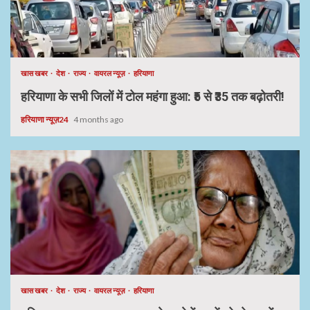
खास खबर
देश
राज्य
वायरल न्यूज़
हरियाणा
हरियाणा के सभी जिलों में टोल महंगा हुआ: ₹5 से ₹35 तक बढ़ोतरी!
हरियाणा न्यूज़24
4 months ago
खास खबर
देश
राज्य
वायरल न्यूज़
हरियाणा