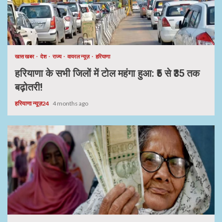
खास खबर
देश
राज्य
वायरल न्यूज़
हरियाणा
हरियाणा के सभी जिलों में टोल महंगा हुआ: ₹5 से ₹35 तक
बढ़ोतरी!
हरियाणा न्यूज़24
4 months ago