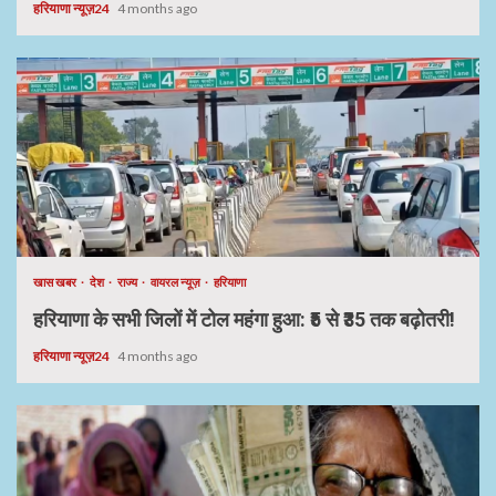
हरियाणा न्यूज़24
4 months ago
खास खबर
देश
राज्य
वायरल न्यूज़
हरियाणा
हरियाणा के सभी जिलों में टोल महंगा हुआ: ₹5 से ₹35 तक बढ़ोतरी!
हरियाणा न्यूज़24
4 months ago