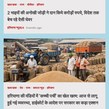
खास खबर
राज्य
सोनीपत
हरियाणा
2 भाइयों की अनोखी जोड़ी ने दान किये करोड़ों रुपये, विदेश तक
बेच रहे देसी घेवर
हरियाणा न्यूज़24
4 weeks ago
खास खबर
देश
राज्य
वायरल न्यूज़
हरियाणा
हरियाणा की मंडियों में ‘कच्ची पर्ची’ का खेल खत्म: आज से लागू
हुई नई व्यवस्था, हाईकोर्ट के आदेश पर सरकार का कड़ा एक्शन