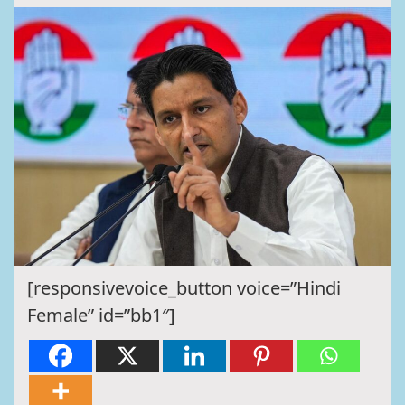
[responsivevoice_button voice=”Hindi
Female” id=”bb1″]