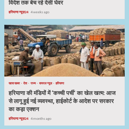
विदेश तक बेच रहे देसी घेवर
हरियाणा न्यूज़24
4 weeks ago
खास खबर
देश
राज्य
वायरल न्यूज़
हरियाणा
हरियाणा की मंडियों में ‘कच्ची पर्ची’ का खेल खत्म: आज
से लागू हुई नई व्यवस्था, हाईकोर्ट के आदेश पर सरकार
का कड़ा एक्शन
हरियाणा न्यूज़24
4 months ago