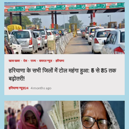
खास खबर
देश
राज्य
वायरल न्यूज़
हरियाणा
हरियाणा के सभी जिलों में टोल महंगा हुआ: ₹5 से ₹35 तक
बढ़ोतरी!
हरियाणा न्यूज़24
4 months ago