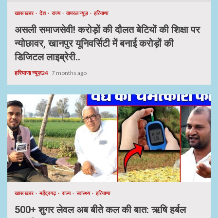
खास खबर
देश
राज्य
वायरल न्यूज़
हरियाणा
असली समाजसेवी! करोड़ों की दौलत बेटियों की शिक्षा पर
न्योछावर, खानपुर यूनिवर्सिटी में बनाई करोड़ों की
डिजिटल लाइब्रेरी..
हरियाणा न्यूज़24
7 months ago
खास खबर
महेंद्रगढ़
राज्य
स्वास्थ्य
हरियाणा
500+ शुगर लेवल अब बीते कल की बात: ऋषि हर्बल