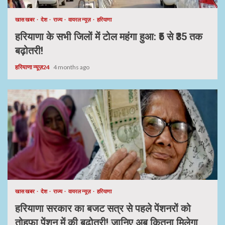
खास खबर
देश
राज्य
वायरल न्यूज़
हरियाणा
हरियाणा के सभी जिलों में टोल महंगा हुआ: ₹5 से ₹35 तक
बढ़ोतरी!
हरियाणा न्यूज़24
4 months ago
खास खबर
देश
राज्य
वायरल न्यूज़
हरियाणा
हरियाणा सरकार का बजट सत्र से पहले पेंशनरों को
तोहफा,पेंशन में की बढ़ोतरी! जानिए अब कितना मिलेगा