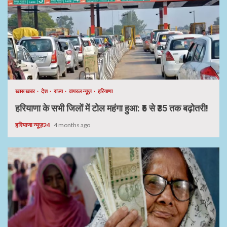
खास खबर
देश
राज्य
वायरल न्यूज़
हरियाणा
हरियाणा के सभी जिलों में टोल महंगा हुआ: ₹5 से ₹35 तक बढ़ोतरी!
हरियाणा न्यूज़24
4 months ago