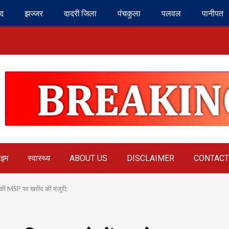
ंद
झज्जर
दादरी जिला
पंचकुला
पलवल
पानीपत
ाइम
स्वास्थ्य
ABOUT US
DISCLAIMER
CONTACT
 की MSP पर खरीद की मंजूरी: