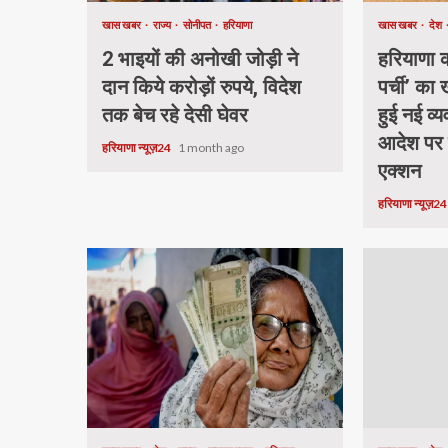
खास खबर
राज्य
सोनीपत
हरियाणा
खास खबर
देश
2 भाइयों की अनोखी जोड़ी ने
हरियाणा की
दान किये करोड़ों रुपये, विदेश
पर्ची’ का
तक बेच रहे देसी घेवर
हुई नई व्य
आदेश पर
हरियाणा न्यूज़24
1 month ago
एक्शन
हरियाणा न्यूज़2