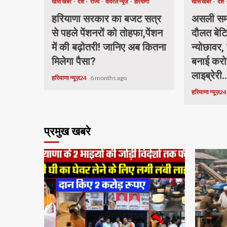
खास खबर
देश
राज्य
वायरल न्यूज़
हरियाणा
खास खबर
देश
हरियाणा सरकार का बजट सत्र
असली समा
से पहले पेंशनरों को तोहफा,पेंशन
दौलत बेटि
में की बढ़ोतरी! जानिए अब कितना
न्योछावर, 
मिलेगा पैसा?
बनाई करो
लाइब्रेरी.
हरियाणा न्यूज़24
6 months ago
हरियाणा न्यूज़2
प्रमुख खबरे