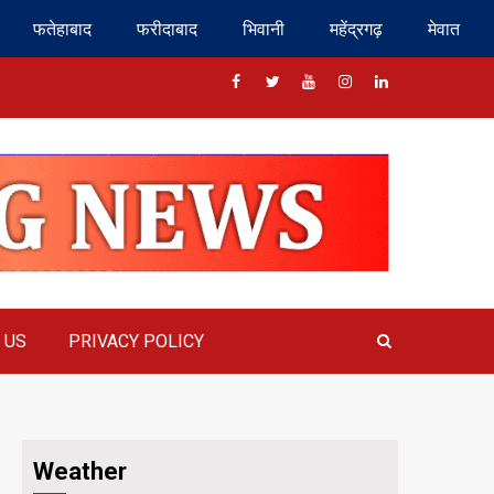
फतेहाबाद
फरीदाबाद
भिवानी
महेंद्रगढ़
मेवात
Facebook
Twitter
Youtube
Instragram
Linkedin
 US
PRIVACY POLICY
Weather