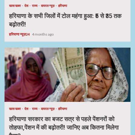
खास खबर
देश
राज्य
वायरल न्यूज़
हरियाणा
हरियाणा के सभी जिलों में टोल महंगा हुआ: ₹5 से ₹35 तक
बढ़ोतरी!
हरियाणा न्यूज़24
4 months ago
खास खबर
देश
राज्य
वायरल न्यूज़
हरियाणा
हरियाणा सरकार का बजट सत्र से पहले पेंशनरों को
तोहफा,पेंशन में की बढ़ोतरी! जानिए अब कितना मिलेगा