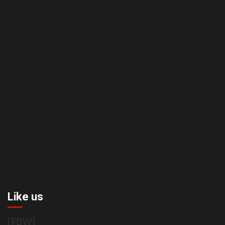
Like us
[FBW]