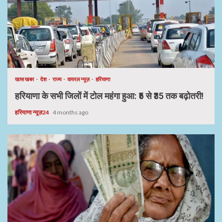
खास खबर
देश
राज्य
वायरल न्यूज़
हरियाणा
हरियाणा के सभी जिलों में टोल महंगा हुआ: ₹5 से ₹35 तक बढ़ोतरी!
हरियाणा न्यूज़24
4 months ago