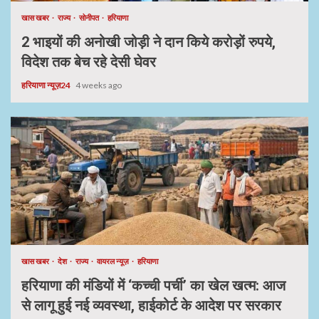
खास खबर
राज्य
सोनीपत
हरियाणा
2 भाइयों की अनोखी जोड़ी ने दान किये करोड़ों रुपये,
विदेश तक बेच रहे देसी घेवर
हरियाणा न्यूज़24
4 weeks ago
खास खबर
देश
राज्य
वायरल न्यूज़
हरियाणा
हरियाणा की मंडियों में ‘कच्ची पर्ची’ का खेल खत्म: आज
से लागू हुई नई व्यवस्था, हाईकोर्ट के आदेश पर सरकार