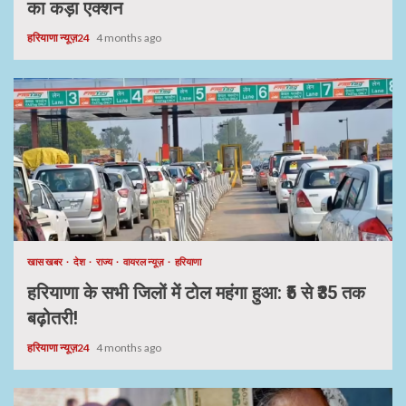
का कड़ा एक्शन
हरियाणा न्यूज़24
4 months ago
खास खबर
देश
राज्य
वायरल न्यूज़
हरियाणा
हरियाणा के सभी जिलों में टोल महंगा हुआ: ₹5 से ₹35 तक
बढ़ोतरी!
हरियाणा न्यूज़24
4 months ago