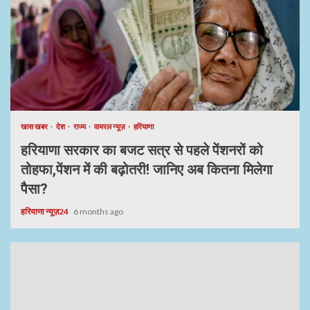
खास खबर
देश
राज्य
वायरल न्यूज़
हरियाणा
हरियाणा सरकार का बजट सत्र से पहले पेंशनरों को
तोहफा,पेंशन में की बढ़ोतरी! जानिए अब कितना मिलेगा
पैसा?
हरियाणा न्यूज़24
6 months ago