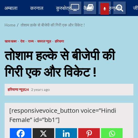
Skip
अम्बाला
करनाल
कुरुक्षेत्र
कैथल
गुरुग्राम
जी
to
content
Home
तोशाम हल्के से बीजेपी की गिरी एक और विकेट !
खास खबर
देश
राज्य
वायरल न्यूज़
हरियाणा
तोशाम हल्के से बीजेपी की
गिरी एक और विकेट !
हरियाणा न्यूज़24
2 years ago
[responsivevoice_button voice=”Hindi
Female” id=”bb1″]