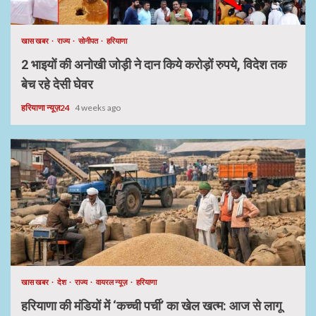
खास खबर
राज्य
सोनीपत
हरियाणा
2 भाइयों की अनोखी जोड़ी ने दान किये करोड़ों रुपये, विदेश तक
बेच रहे देसी घेवर
हरियाणा न्यूज़24
4 weeks ago
खास खबर
देश
राज्य
वायरल न्यूज़
हरियाणा
हरियाणा की मंडियों में ‘कच्ची पर्ची’ का खेल खत्म: आज से लागू