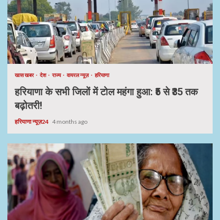
खास खबर
देश
राज्य
वायरल न्यूज़
हरियाणा
हरियाणा के सभी जिलों में टोल महंगा हुआ: ₹5 से ₹35 तक
बढ़ोतरी!
हरियाणा न्यूज़24
4 months ago