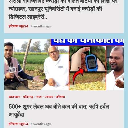
असली समाजसेवी! करोड़ों की दौलत बेटियों की शिक्षा पर
न्योछावर, खानपुर यूनिवर्सिटी में बनाई करोड़ों की
डिजिटल लाइब्रेरी..
हरियाणा न्यूज़24
7 months ago
खास खबर
महेंद्रगढ़
राज्य
स्वास्थ्य
हरियाणा
500+ शुगर लेवल अब बीते कल की बात: ऋषि हर्बल
आयुर्वेदा
हरियाणा न्यूज़24
7 months ago